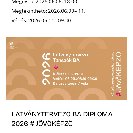
A
Megnyitó: 2026.06.08. 18:00
Megtekinthető: 2026.06.09– 11.
Védés: 2026.06.11., 09:30
LÁTVÁNYTERVEZŐ BA DIPLOMA
2026 # JÖVŐKÉPZŐ