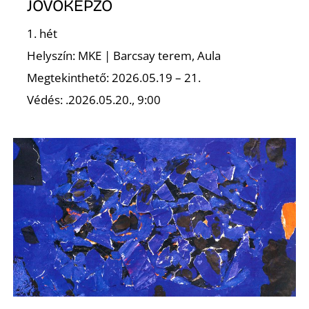
JÖVŐKÉPZŐ
1. hét
Helyszín: MKE | Barcsay terem, Aula
Megtekinthető: 2026.05.19 – 21.
Védés: .2026.05.20., 9:00
Z