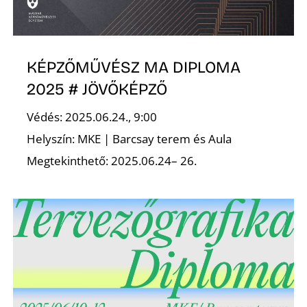
É
KÉPZŐMŰVÉSZ MA DIPLOMA
2025 # JÖVŐKÉPZŐ
Védés: 2025.06.24., 9:00
Helyszín: MKE | Barcsay terem és Aula
Megtekinthető: 2025.06.24– 26.