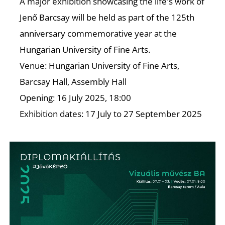
A major exhibition showcasing the life's work of
Jenő Barcsay will be held as part of the 125th
anniversary commemorative year at the
Hungarian University of Fine Arts.
S
Venue: Hungarian University of Fine Arts,
Barcsay Hall, Assembly Hall
Opening: 16 July 2025, 18:00
Exhibition dates: 17 July to 27 September 2025