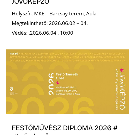
É
JÖVŐKÉPZŐ
Helyszín: MKE | Barcsay terem, Aula
Megtekinthető: 2026.06.02 – 04.
Védés: .2026.06.04., 10:00
P
FESTŐMŰVÉSZ DIPLOMA 2026 #