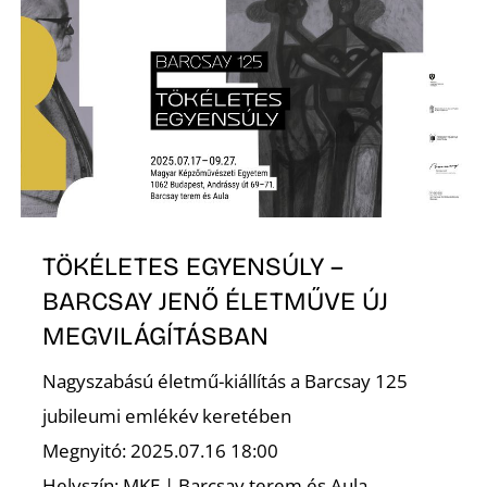
T
A
TÖKÉLETES EGYENSÚLY –
BARCSAY JENŐ ÉLETMŰVE ÚJ
MEGVILÁGÍTÁSBAN
Nagyszabású életmű-kiállítás a Barcsay 125
jubileumi emlékév keretében
Megnyitó: 2025.07.16 18:00
Helyszín: MKE | Barcsay terem és Aula