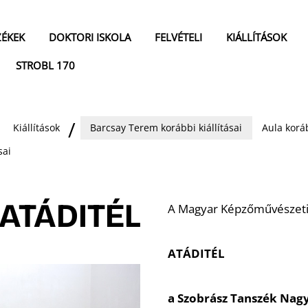
ZÉKEK
DOKTORI ISKOLA
FELVÉTELI
KIÁLLÍTÁSOK
STROBL 170
Kiállítások
Barcsay Terem korábbi kiállításai
Aula koráb
sai
ATÁDITÉL
A Magyar Képzőművészeti
ATÁDITÉL
a Szobrász Tanszék Nag