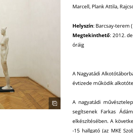
Marcell, Plank Attila, Rajc
Helyszín
: Barcsay-terem 
Megtekinthető
: 2012. d
óráig
A Nagyatádi Alkotótáborb
évtizede működik alkotót
A nagyatádi művésztelep
segítsenek Farkas Ádám
elkészítésében. A követk
-15 hallgató (az MKE Szo