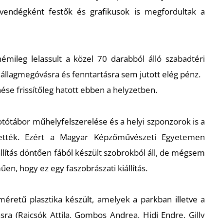
e vendégként festők és grafikusok is megfordultak a
mileg lelassult a közel 70 darabból álló szabadtéri
 állagmegóvásra és fenntartásra sem jutott elég pénz.
se frissítőleg hatott ebben a helyzetben.
kotótábor műhelyfelszerelése és a helyi szponzorok is a
tették. Ezért a Magyar Képzőművészeti Egyetemen
lítás döntően fából készült szobrokból áll, de mégsem
n, hogy ez egy faszobrászati kiállítás.
éretű plasztika készült, amelyek a parkban illetve a
ásra (Rajcsók Attila, Gombos Andrea, Hidi Endre, Gilly