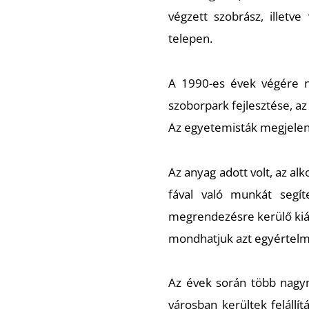
végzett szobrász, illetv
telepen.
A 1990-es évek végére né
szoborpark fejlesztése, az
Az egyetemisták megjelené
Az anyag adott volt, az al
fával való munkát segí
megrendezésre kerülő kiál
mondhatjuk azt egyértelműe
Az évek során több nagym
városban kerültek felállít