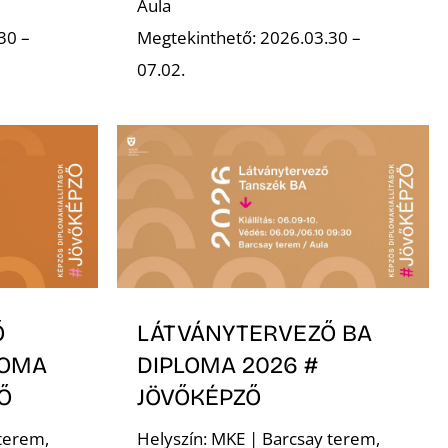
Aula
30 –
Megtekinthető: 2026.03.30 –
07.02.
Ő
LÁTVÁNYTERVEZŐ BA
LOMA
DIPLOMA 2026 #
Ő
JÖVŐKÉPZŐ
terem,
Helyszín: MKE | Barcsay terem,