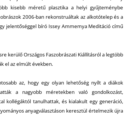
több kisebb méretű plasztika a helyi gyűjteménybe
 szobrászok 2006-ban rekonstruáltak az alkotótelep és a
agy jelentőséggel bíró Issey Ammemya Meditáció című
e kerülő Országos Faszobrászati Kiállításról a legtöbb
ák el az elmúlt években.
tosabb az, hogy egy olyan lehetőség nyílt a diákok
hatták a nagyobb méretekben való gondolkozást,
al kollégáktól tanulhattak, és kialakult egy generáció,
gyományos anyagválasztáson keresztül értelmezik újra