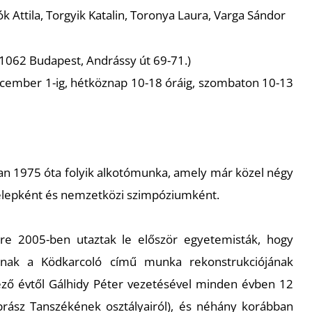
sók Attila, Torgyik Katalin, Toronya Laura, Varga Sándor
(1062 Budapest, Andrássy út 69-71.)
ecember 1-ig, hétköznap 10-18 óráig, szombaton 10-13
an 1975 óta folyik alkotómunka, amely már közel négy
elepként és nemzetközi szimpóziumként.
re 2005-ben utaztak le először egyetemisták, hogy
nak a Ködkarcoló című munka rekonstrukciójának
ező évtől Gálhidy Péter vezetésével minden évben 12
brász Tanszékének osztályairól), és néhány korábban