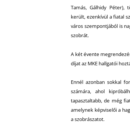
Tamás, Gálhidy Péter), 
került, ezenkívül a fiatal
város szempontjából is n
szobrát.
A két évente megrendezésr
díjat az MKE hallgatói hozt
Ennél azonban sokkal fon
számára, ahol kipróbál
tapasztaltabb, de még fiat
amelynek képviselői a ha
a szobrászatot.