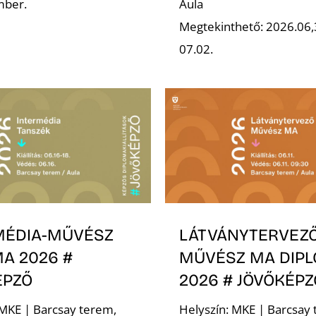
mber.
Aula
Megtekinthető: 2026.06,
07.02.
MÉDIA-MŰVÉSZ
LÁTVÁNYTERVEZ
A 2026 #
MŰVÉSZ MA DIP
ÉPZŐ
2026 # JÖVŐKÉPZ
 MKE | Barcsay terem,
Helyszín: MKE | Barcsay 