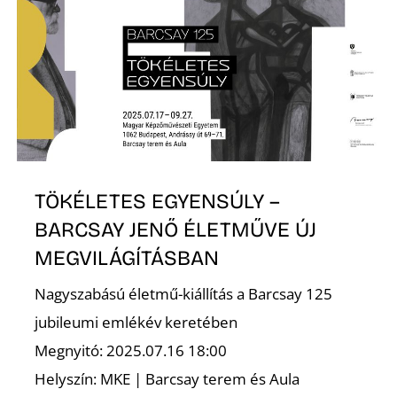
Z
TÖKÉLETES EGYENSÚLY –
BARCSAY JENŐ ÉLETMŰVE ÚJ
MEGVILÁGÍTÁSBAN
Nagyszabású életmű-kiállítás a Barcsay 125
jubileumi emlékév keretében
Megnyitó: 2025.07.16 18:00
Helyszín: MKE | Barcsay terem és Aula