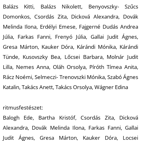
K
Balázs Kitti, Balázs Nikolett, Benyovszky- Szűcs
Domonkos, Csordás Zita, Dicková Alexandra, Dovák
Melinda Ilona, Erdélyi Emese, Fajgerné Dudás Andrea
Júlia, Farkas Fanni, Frenyó Júlia, Gallai Judit Ágnes,
Gresa Márton, Kauker Dóra, Kárándi Mónika, Kárándi
Tünde, Kusovszky Bea, Lőcsei Barbara, Molnár Judit
Lilla, Nemes Anna, Oláh Orsolya, Píróth Tímea Anita,
Rácz Noémi, Selmeczi- Trenovszki Mónika, Szabó Ágnes
Katalin, Takács Anett, Takács Orsolya, Wágner Edina
ritmusfestészet:
Balogh Ede, Bartha Kristóf, Csordás Zita, Dicková
Alexandra, Dovák Melinda Ilona, Farkas Fanni, Gallai
Judit Ágnes, Gresa Márton, Kauker Dóra, Locsei