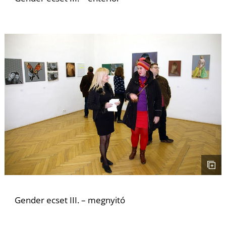
L
Gender ecset III. – megnyitó