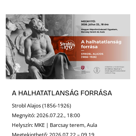
I
A HALHATATLANSÁG FORRÁSA
Strobl Alajos (1856-1926)
Megnyitó: 2026.07.22., 18:00
Helyszín: MKE | Barcsay terem, Aula
Megtekinthető: 2026.07.22 – 09.19.