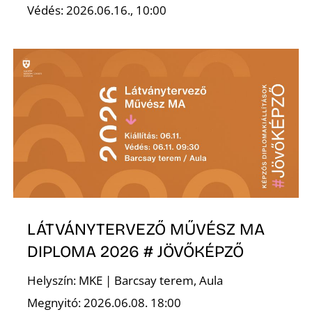
É
Védés: 2026.06.16., 10:00
P
LÁTVÁNYTERVEZŐ MŰVÉSZ MA
DIPLOMA 2026 # JÖVŐKÉPZŐ
Helyszín: MKE | Barcsay terem, Aula
Megnyitó: 2026.06.08. 18:00