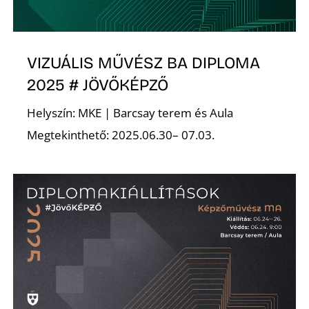
E
VIZUÁLIS MŰVÉSZ BA DIPLOMA
2025 # JÖVŐKÉPZŐ
Helyszín: MKE | Barcsay terem és Aula
Megtekinthető: 2025.06.30– 07.03.
K