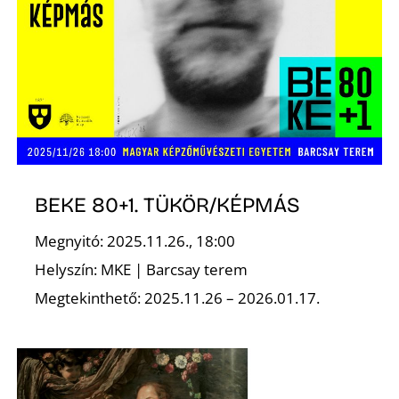
T
A
BEKE 80+1. TÜKÖR/KÉPMÁS
Megnyitó: 2025.11.26., 18:00
Helyszín: MKE | Barcsay terem
Megtekinthető: 2025.11.26 – 2026.01.17.