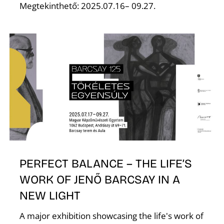
É
Megtekinthető: 2025.07.16– 09.27.
PERFECT BALANCE – THE LIFE’S
WORK OF JENŐ BARCSAY IN A
NEW LIGHT
A major exhibition showcasing the life's work of