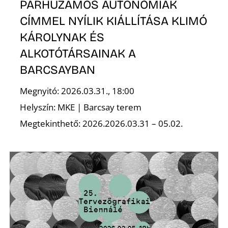
L
PÁRHUZAMOS AUTONÓMIÁK
CÍMMEL NYÍLIK KIÁLLÍTÁSA KLIMÓ
KÁROLYNAK ÉS
ALKOTÓTÁRSAINAK A
BARCSAYBAN
Megnyitó: 2026.03.31., 18:00
Helyszín: MKE | Barcsay terem
Megtekinthető: 2026.2026.03.31 – 05.02.