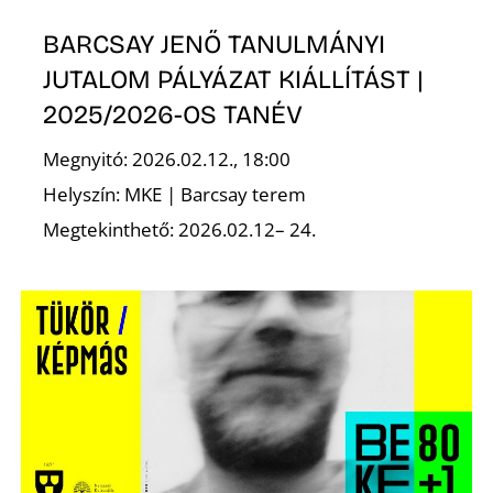
T
BARCSAY JENŐ TANULMÁNYI
JUTALOM PÁLYÁZAT KIÁLLÍTÁST |
2025/2026-OS TANÉV
Megnyitó: 2026.02.12., 18:00
Helyszín: MKE | Barcsay terem
Megtekinthető: 2026.02.12– 24.
A