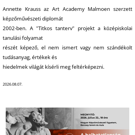
Annette Krauss az Art Academy Malmoen szerzett
képzőművészeti diplomát
2002-ben. A "Titkos tanterv" projekt a középiskolai
I
tanulási folyamat
részét képező, el nem ismert vagy nem szándékolt
tudásanyag, értékek és
hiedelmek világát kísérli meg feltérképezni.
2026.08.07.