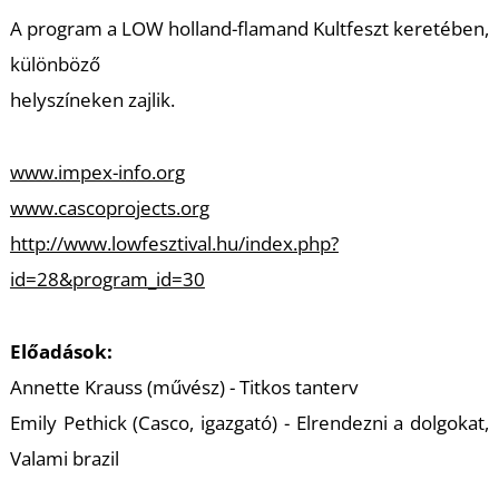
U
A program a LOW holland-flamand Kultfeszt keretében,
különböző
helyszíneken zajlik.
www.impex-info.org
www.cascoprojects.org
Á
http://www.lowfesztival.hu/index.php?
id=28&program_id=30
Előadások:
Annette Krauss (művész) - Titkos tanterv
Emily Pethick (Casco, igazgató) - Elrendezni a dolgokat,
Valami brazil