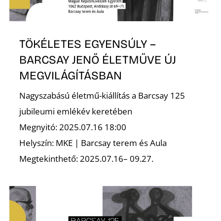
É
TÖKÉLETES EGYENSÚLY –
BARCSAY JENŐ ÉLETMŰVE ÚJ
MEGVILÁGÍTÁSBAN
Nagyszabású életmű-kiállítás a Barcsay 125
jubileumi emlékév keretében
Megnyitó: 2025.07.16 18:00
Helyszín: MKE | Barcsay terem és Aula
Megtekinthető: 2025.07.16– 09.27.