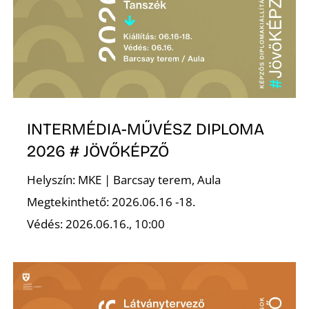
É
INTERMÉDIA-MŰVÉSZ DIPLOMA
P
2026 # JÖVŐKÉPZŐ
Helyszín: MKE | Barcsay terem, Aula
Megtekinthető: 2026.06.16 -18.
Védés: 2026.06.16., 10:00