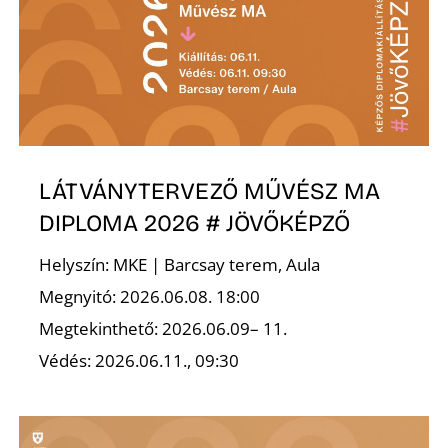
Z
LÁTVÁNYTERVEZŐ MŰVÉSZ MA
DIPLOMA 2026 # JÖVŐKÉPZŐ
Helyszín: MKE | Barcsay terem, Aula
Megnyitó: 2026.06.08. 18:00
Megtekinthető: 2026.06.09– 11.
Védés: 2026.06.11., 09:30