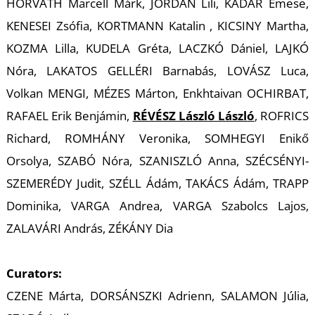
HORVÁTH Marcell Márk, JORDÁN Lili, KÁDÁR Emese,
KENESEI Zsófia, KORTMANN Katalin , KICSINY Martha,
KOZMA Lilla, KUDELA Gréta, LACZKÓ Dániel, LAJKÓ
Nóra, LAKATOS GELLÉRI Barnabás, LOVÁSZ Luca,
Volkan MENGI, MÉZES Márton, Enkhtaivan OCHIRBAT,
Z
RAFAEL Erik Benjámin,
RÉVÉSZ László László
, ROFRICS
Richard, ROMHÁNY Veronika, SOMHEGYI Enikő
Orsolya, SZABÓ Nóra, SZANISZLÓ Anna, SZÉCSÉNYI-
SZEMERÉDY Judit, SZÉLL Ádám, TAKÁCS Ádám, TRAPP
Dominika, VARGA Andrea, VARGA Szabolcs Lajos,
ZALAVÁRI András, ZÉKÁNY Dia
Curators:
CZENE Márta, DORSÁNSZKI Adrienn, SALAMON Júlia,