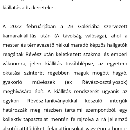
kiállatás adta kereteket.
A 2022 februárjában a 2B Galériába szervezett
I
kamarakiállítás után (A távolság valósága), ahol a
mester és témavezető nélkül maradó képzős hallgatók
reagáltak Révész után keletkezett szakmai és emberi
vákuumra, jelen kiállítás továbblépve, az egyetem
oktatási színterét régebben maguk mögött hagyó,
gyakorló művészek (ex Révész-osztályosok)
meghívására épít. A kiállítás rendszerét ugyanis az
egykori Révész-tanítványokkal készülő interjúk
határozzák meg részben tartalmi szempontból, egy
kollektív tapasztalat mentén felrajzolva a rá jellemző
alkotói attitűdöket, feladattípusokat vagy épp a humor