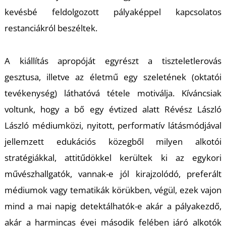
U
kevésbé feldolgozott pályaképpel kapcsolatos
restanciákról beszéltek.
A kiállítás apropóját egyrészt a tiszteletlerovás
gesztusa, illetve az életmű egy szeletének (oktatói
tevékenység) láthatóvá tétele motiválja. Kíváncsiak
Á
voltunk, hogy a bő egy évtized alatt Révész László
László médiumközi, nyitott, performatív látásmódjával
jellemzett edukációs közegből milyen alkotói
stratégiákkal, attitűdökkel kerültek ki az egykori
művészhallgatók, vannak-e jól kirajzolódó, preferált
médiumok vagy tematikák körükben, végül, ezek vajon
mind a mai napig detektálhatók-e akár a pályakezdő,
akár a harmincas évei második felében járó alkotók