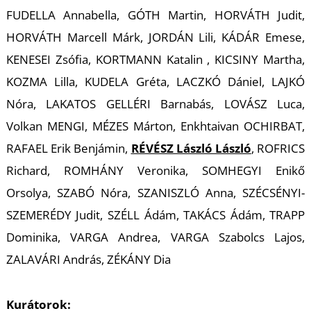
K
FUDELLA Annabella, GÓTH Martin, HORVÁTH Judit,
HORVÁTH Marcell Márk, JORDÁN Lili, KÁDÁR Emese,
KENESEI Zsófia, KORTMANN Katalin , KICSINY Martha,
KOZMA Lilla, KUDELA Gréta, LACZKÓ Dániel, LAJKÓ
Nóra, LAKATOS GELLÉRI Barnabás, LOVÁSZ Luca,
Volkan MENGI, MÉZES Márton, Enkhtaivan OCHIRBAT,
RAFAEL Erik Benjámin,
RÉVÉSZ László László
, ROFRICS
Richard, ROMHÁNY Veronika, SOMHEGYI Enikő
Orsolya, SZABÓ Nóra, SZANISZLÓ Anna, SZÉCSÉNYI-
SZEMERÉDY Judit, SZÉLL Ádám, TAKÁCS Ádám, TRAPP
Dominika, VARGA Andrea, VARGA Szabolcs Lajos,
ZALAVÁRI András, ZÉKÁNY Dia
Kurátorok: