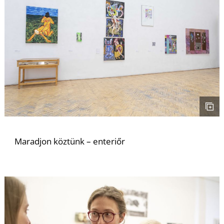
T
A
Maradjon köztünk – enteriőr