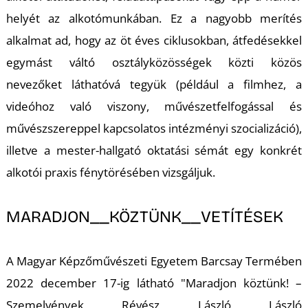
helyét az alkotómunkában. Ez a nagyobb merítés
S
alkalmat ad, hogy az öt éves ciklusokban, átfedésekkel
egymást váltó osztályközösségek közti közös
nevezőket láthatóvá tegyük (például a filmhez, a
videóhoz való viszony, művészetfelfogással és
művészszereppel kapcsolatos intézményi szocializáció),
illetve a mester-hallgató oktatási sémát egy konkrét
alkotói praxis fénytörésében vizsgáljuk.
MARADJON__KÖZTÜNK__VETÍTÉSEK
A Magyar Képzőművészeti Egyetem Barcsay Termében
2022 december 17-ig látható "Maradjon köztünk! –
Szemelvények Révész László László