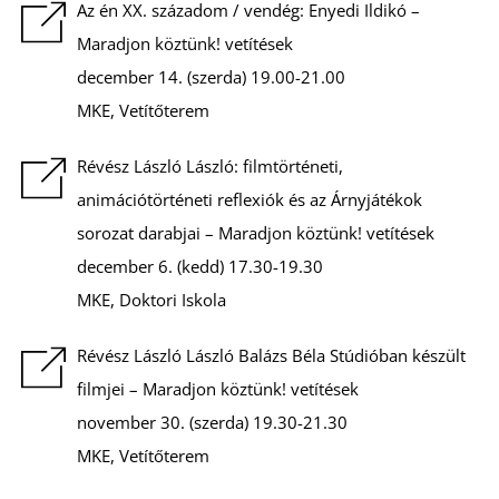
Az én XX. századom / vendég: Enyedi Ildikó –
Maradjon köztünk! vetítések
Z
december 14. (szerda) 19.00-21.00
MKE, Vetítőterem
Révész László László: filmtörténeti,
animációtörténeti reflexiók és az Árnyjátékok
sorozat darabjai – Maradjon köztünk! vetítések
december 6. (kedd) 17.30-19.30
MKE, Doktori Iskola
Révész László László Balázs Béla Stúdióban készült
filmjei – Maradjon köztünk! vetítések
november 30. (szerda) 19.30-21.30
MKE, Vetítőterem