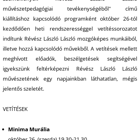
művészetpedagógiai tevékenységéből" című
kiállításhoz kapcsolódó programként október 26-tól
kezdődően heti rendszerességgel vetítéssorozatot
indítunk Révész László László mozgóképes munkáiból,
illetve hozzá kapcsolódó művekből. A vetítések mellett
meghívott előadók, beszélgetések segítségével
igyekszünk feltérképezni Révész László László
művészetének egy napjainkban láthatatlan, mégis
jelentős szeletét.
VETÍTÉSEK
Minima Murália
október 26. (szerda) 19.30-21.30