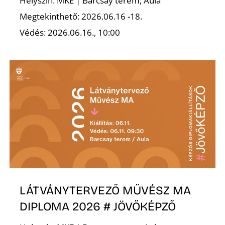
Helyszín: MKE | Barcsay terem, Aula
Megtekinthető: 2026.06.16 -18.
K
Védés: 2026.06.16., 10:00
LÁTVÁNYTERVEZŐ MŰVÉSZ MA
DIPLOMA 2026 # JÖVŐKÉPZŐ