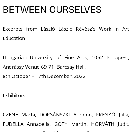
É
BETWEEN OURSELVES
Excerpts from László László Révész's Work in Art
Education
Hungarian University of Fine Arts, 1062 Budapest,
P
Andrássy Venue 69-71. Barcsay Hall.
8th October – 17th December, 2022
Exhibitors:
CZENE Márta, DORSÁNSZKI Adrienn, FRENYÓ Júlia,
FUDELLA Annabella, GÓTH Martin, HORVÁTH Judit,