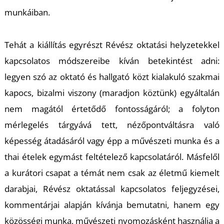
munkáiban.
Tehát a kiállítás egyrészt Révész oktatási helyzetekkel
kapcsolatos módszereibe kíván betekintést adni:
L
legyen szó az oktató és hallgató közt kialakuló szakmai
kapocs, bizalmi viszony (maradjon köztünk) egyáltalán
nem magától értetődő fontosságáról; a folyton
mérlegelés tárgyává tett, nézőpontváltásra való
képesség átadásáról vagy épp a művészeti munka és a
thai ételek egymást feltételező kapcsolatáról. Másfelől
a kurátori csapat a témát nem csak az életmű kiemelt
darabjai, Révész oktatással kapcsolatos feljegyzései,
kommentárjai alapján kívánja bemutatni, hanem egy
közösségi munka, művészeti nyomozásként használja a