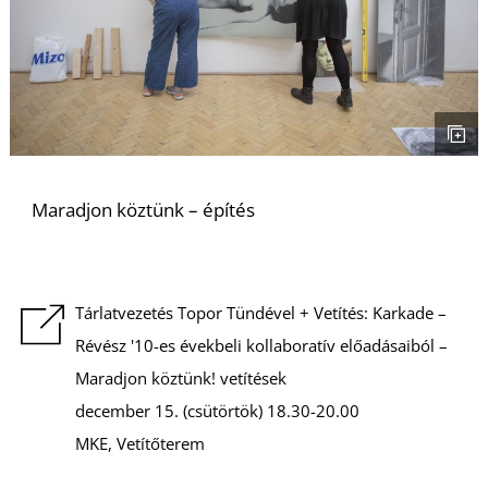
S
Maradjon köztünk – építés
Tárlatvezetés Topor Tündével + Vetítés: Karkade –
Révész '10-es évekbeli kollaboratív előadásaiból –
Maradjon köztünk! vetítések
december 15. (csütörtök) 18.30-20.00
MKE, Vetítőterem