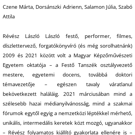
T
Czene Márta, Dorsánszki Adrienn, Salamon Júlia, Szabó
Attila
Révész László László festő, performer, filmes,
díszlettervező, forgatókönyvíró (és még sorolhatnánk)
2009 és 2021 között volt a Magyar Képzőművészeti
Egyetem oktatója – a Festő Tanszék osztályvezető
mestere, egyetemi docens, továbbá doktori
témavezetője – egészen tavaly váratlanul
bekövetkezett haláláig. 2021 márciusában mind a
szélesebb hazai médianyilvánosság, mind a szakmai
fórumok egytől egyig a nemzetközi léptékkel mérhető,
unikális, intermedális keretek közt mozgó, ugyanakkor
– Révész folyamatos kiállító gyakorlata ellenére is –