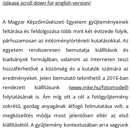
K
/please scroll down for english version/
A Magyar Képzőművészeti Egyetem gyűjteményeinek
feltárása és feldolgozása több mint két évtizede folyik,
párhuzamosan az intézménytörténeti kutatásokkal. Az
egyetem rendszeresen bemutatja kiállítások és
kiadványok formájában, valamint az Interneten teszi
hozzáférhetővé a közönség és a kutatók számára az
eredményeket. Jelen bemutató tekinthető a 2016-ban
rendezett kiállításunk (
www.mke.hu/fotomodell
)
folytatásának is. Ám míg ott a cél a fotógyűjtemény
sokrétű, gazdag anyagának átfogó felmutatása volt, a
megközelítés módja most jelentősen eltér az első
kiállításétól. A gyűjtemény kontextusában arra vagyunk