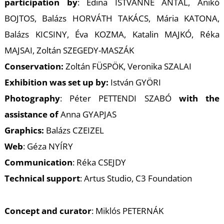
participation by
: Edina ISTVÁNNÉ ANTAL, Anikó
BOJTOS, Balázs HORVÁTH TAKÁCS, Mária KATONA,
Balázs KICSINY, Éva KOZMA, Katalin MAJKÓ, Réka
MAJSAI, Zoltán SZEGEDY-MASZÁK
Conservation:
Zoltán FÜSPÖK, Veronika SZALAI
Exhibition was set up by:
István GYÖRI
Photography
: Péter PETTENDI SZABÓ
with the
assistance of
Anna GYAPJAS
Graphics:
Balázs CZEIZEL
Web
: Géza NYÍRY
Communication
: Réka CSEJDY
Technical support
: Artus Studio, C3 Foundation
Concept and curator
: Miklós PETERNÁK