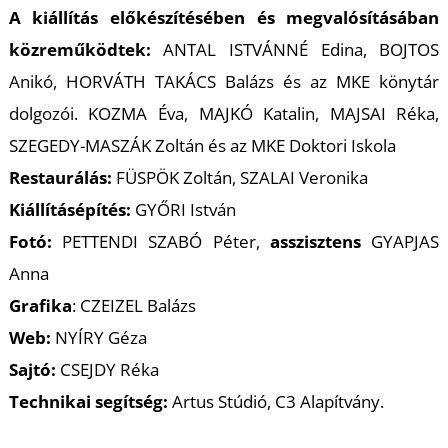
A kiállítás előkészítésében és megvalósításában
közreműködtek:
ANTAL ISTVÁNNÉ Edina, BOJTOS
Anikó, HORVÁTH TAKÁCS Balázs és az MKE könytár
dolgozói. KOZMA Éva, MAJKÓ Katalin, MAJSAI Réka,
SZEGEDY-MASZÁK Zoltán és az MKE Doktori Iskola
Restaurálás:
FÜSPÖK Zoltán, SZALAI Veronika
Kiállításépítés:
GYŐRI István
Fotó:
PETTENDI SZABÓ Péter,
asszisztens
GYAPJAS
Anna
Grafika
: CZEIZEL Balázs
Web:
NYÍRY Géza
Sajtó:
CSEJDY Réka
Technikai segítség:
Artus Stúdió, C3 Alapítvány.