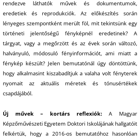
U
rendezve láthatók művek és dokumentumok,
eredetiek és reprodukciók. Az előkészítés során
lényeges szempontként merült föl, mit tekintsünk egy
történeti jelentőségű fényképnél eredetinek? A
tárgyat, vagy a megőrzött és az évek során változó,
halványuló, módosuló fényinformációt, ami miatt a
fénykép készült? Jelen bemutatónál úgy döntöttünk,
Á
hogy alkalmasint kiszabadítjuk a valaha volt fényterek
nyomait az aktuális méretek és tónusértékek
csapdájából.
Új művek – kortárs reflexiók:
A Magyar
Képzőművészeti Egyetem Doktori Iskolájának hallgatóit
felkértük, hogy a 2016-os bemutatóhoz hasonlóan