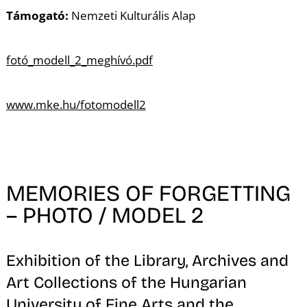
A
Támogató:
Nemzeti Kulturális Alap
fotó_modell_2_meghívó.pdf
www.mke.hu/fotomodell2
MEMORIES OF FORGETTING
– PHOTO / MODEL 2
Exhibition of the Library, Archives and
Art Collections of the Hungarian
University of Fine Arts and the