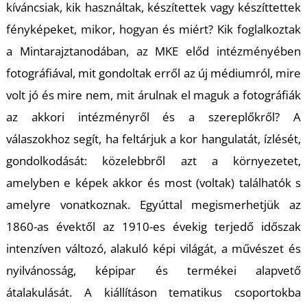
T
kíváncsiak, kik használtak, készítettek vagy készíttettek
fényképeket, mikor, hogyan és miért? Kik foglalkoztak
a Mintarajztanodában, az MKE előd intézményében
fotográfiával, mit gondoltak erről az új médiumról, mire
volt jó és mire nem, mit árulnak el maguk a fotográfiák
az akkori intézményről és a szereplőkről? A
válaszokhoz segít, ha feltárjuk a kor hangulatát, ízlését,
gondolkodását: közelebbről azt a környezetet,
amelyben e képek akkor és most (voltak) találhatók s
amelyre vonatkoznak. Egyúttal megismerhetjük az
1860-as évektől az 1910-es évekig terjedő időszak
intenzíven változó, alakuló képi világát, a művészet és
nyilvánosság, képipar és termékei alapvető
átalakulását. A kiállításon tematikus csoportokba