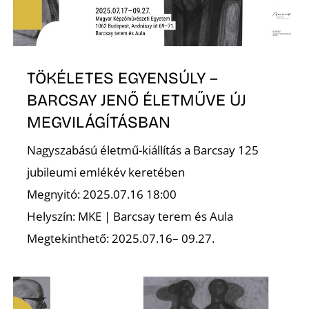
S
TÖKÉLETES EGYENSÚLY –
BARCSAY JENŐ ÉLETMŰVE ÚJ
MEGVILÁGÍTÁSBAN
Nagyszabású életmű-kiállítás a Barcsay 125
jubileumi emlékév keretében
Megnyitó: 2025.07.16 18:00
Helyszín: MKE | Barcsay terem és Aula
Megtekinthető: 2025.07.16– 09.27.