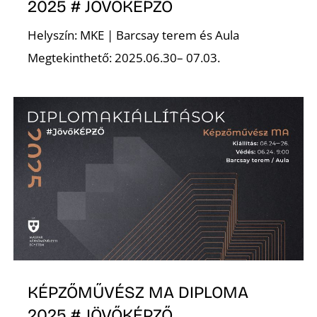
K
2025 # JÖVŐKÉPZŐ
Helyszín: MKE | Barcsay terem és Aula
Megtekinthető: 2025.06.30– 07.03.
KÉPZŐMŰVÉSZ MA DIPLOMA
2025 # JÖVŐKÉPZŐ