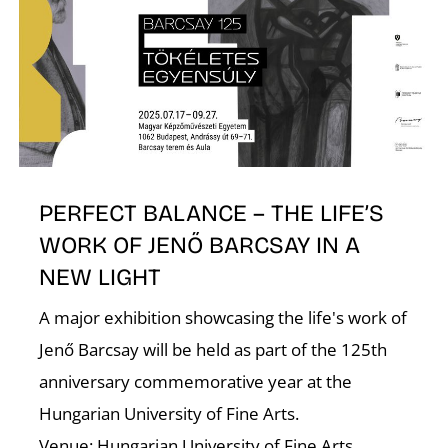
Z
PERFECT BALANCE – THE LIFE’S
WORK OF JENŐ BARCSAY IN A
NEW LIGHT
A major exhibition showcasing the life's work of
Jenő Barcsay will be held as part of the 125th
anniversary commemorative year at the
Hungarian University of Fine Arts.
Venue: Hungarian University of Fine Arts,