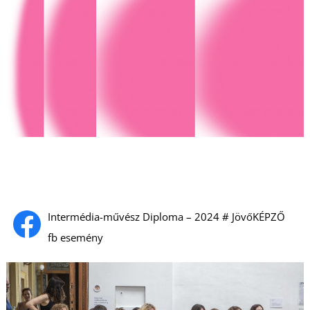
T
Intermédia-művész Diploma – 2024 # JövőKÉPZŐ
fb esemény