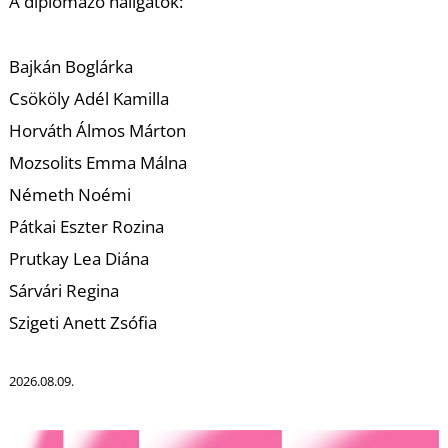
K
A diplomázó hallgatók:
Bajkán Boglárka
Csököly Adél Kamilla
Horváth Álmos Márton
Mozsolits Emma Málna
Németh Noémi
Pátkai Eszter Rozina
Prutkay Lea Diána
Sárvári Regina
Szigeti Anett Zsófia
2026.08.09.