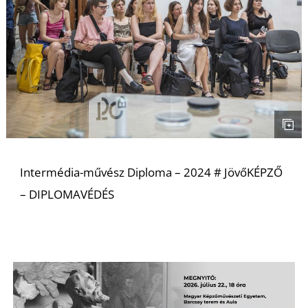
U
Á
Intermédia-művész Diploma – 2024 # JövőKÉPZŐ
– DIPLOMAVÉDÉS