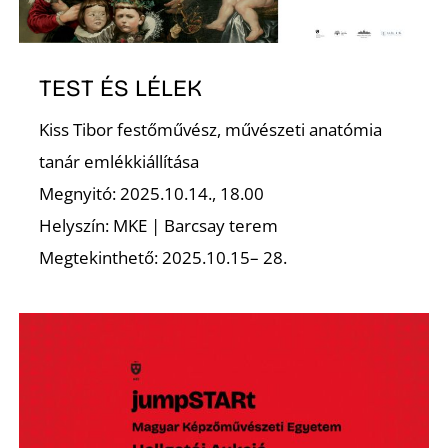
T
TEST ÉS LÉLEK
Kiss Tibor festőművész, művészeti anatómia
tanár emlékkiállítása
Megnyitó: 2025.10.14., 18.00
A
Helyszín: MKE | Barcsay terem
Megtekinthető: 2025.10.15– 28.