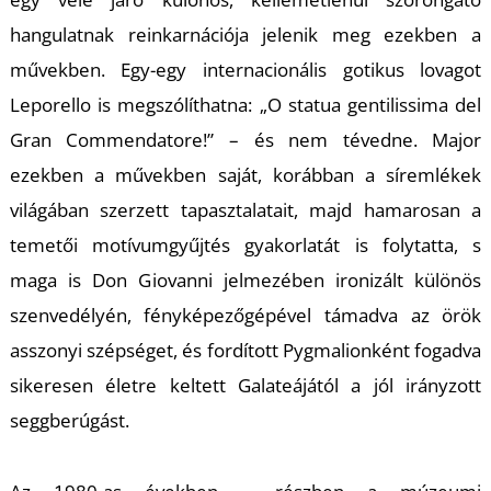
T
hangulatnak reinkarnációja jelenik meg ezekben a
művekben. Egy-egy internacionális gotikus lovagot
Leporello is megszólíthatna: „O statua gentilissima del
Gran Commendatore!” – és nem tévedne. Major
ezekben a művekben saját, korábban a síremlékek
világában szerzett tapasztalatait, majd hamarosan a
A
temetői motívumgyűjtés gyakorlatát is folytatta, s
maga is Don Giovanni jelmezében ironizált különös
szenvedélyén, fényképezőgépével támadva az örök
asszonyi szépséget, és fordított Pygmalionként fogadva
sikeresen életre keltett Galateájától a jól irányzott
seggberúgást.