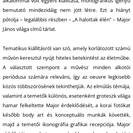
T
alkalommal volt egyéni kiállítása, monografikus igényű
bemutató mindezidáig nem jött létre. Ezt a hiányt
pótolja – legalábbis részben –
„A halottak élén” – Major
János világa
című tárlat.
Tematikus kiállításról van szó, amely korlátozott számú
művön keresztül nyújt hiteles betekintést az életműbe.
A választott szempont a művész minden alkotói
periódusa számára releváns, így az oeuvre legkisebb
közös többszörösének tekinthetjük. Az elmúlás témája,
valamint a temetők különös, esetenként groteszk világa
hamar felkeltette Major érdeklődését, a korai fotókat
később body art és konceptuális munkák követték,
majd a temetői ikonográfia grafikai recepciója. Major