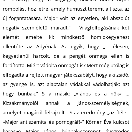
rombolást hoz létre, amely humuszt teremt a tiszta, az
R
új fogantatására. Major volt az egyetlen, aki abszolút
negatív szemléletű maradt.” – Világfelfogásának két
elemét emelte ki; mindkettő homlokegyenest
ellentéte az Adyénak. Az egyik, hogy „… élesen,
kegyetlenül harcolt, de a pengét önmaga ellen is
fordította. Miért vádolta önmagát is? Mert még utólag is
elfogadta a rejtett magyar játékszabályt, hogy aki zsidó,
az gyenge is, azt alaptalan vádakkal vádolhatják: azt
hogy bűnbak.” S a másik: „»János és a nők« …
Kizsákmányolói annak a János-személyiségnek,
amelyet magáról felrajzolt.” S az eredmény „az ítélet:
»Major antiszemita és pornográf!«” Körner Éva kulcsot
keresve Major János bűnbak-szerepet évezredes