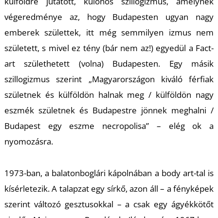
E
külföldre jutatott, különös szillogizmus, amelynek
végeredménye az, hogy Budapesten ugyan nagy
emberek születtek, itt még semmilyen izmus nem
született, s mivel ez tény (bár nem az!) egyedül a Fact-
art születhetett (volna) Budapesten. Egy másik
szillogizmus szerint „Magyarországon kiváló férfiak
születnek és külföldön halnak meg / külföldön nagy
eszmék születnek és Budapestre jönnek meghalni /
Budapest egy eszme necropolisa” – elég ok a
K
nyomozásra.
1973-ban, a balatonboglári kápolnában a body art-tal is
kísérletezik. A talapzat egy sírkő, azon áll – a fényképek
szerint változó gesztusokkal – a csak egy ágyékkötőt