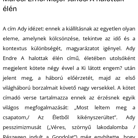
élén
A cím Ady idézet: ennek a kiállításnak az egyetlen olyan
eleme, amelynek kölcsönzése, tekintve az idő és a
kontextus különbségét, magyarázatot igényel. Ady
Z
Endre
A halottak élén
című, életében utolsóként
megjelent kötete négy évvel a
Ki látott engem?
után
jelent meg, a háború előérzetét, majd az első
világháború borzalmait követő nagy versekkel. A kötet
címadó verse tartalmazza ennek az érzésnek egyik
világos megfogalmazását: „Most leltem meg a
csapatom,/ Az Életből kikényszerültet”. Ady
pesszimizmusát („Véres, szörnyű lakodalomba /
Részegen indult a Gondolat”) még enyhítette, hogy