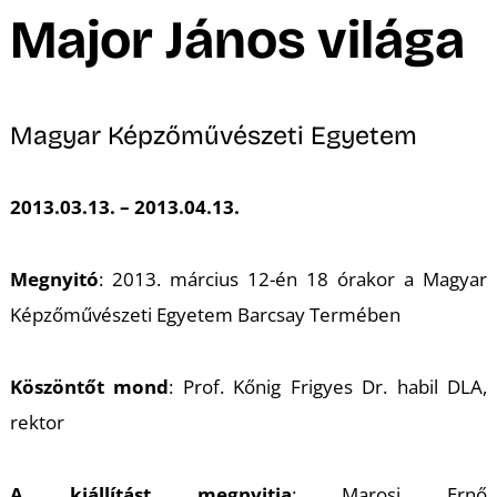
A
Major János világa
Magyar Képzőművészeti Egyetem
2013.03.13. – 2013.04.13.
Megnyitó
: 2013. március 12-én 18 órakor a Magyar
Képzőművészeti Egyetem Barcsay Termében
Köszöntőt mond
: Prof. Kőnig Frigyes Dr. habil DLA,
rektor
A kiállítást megnyitja
: Marosi Ernő