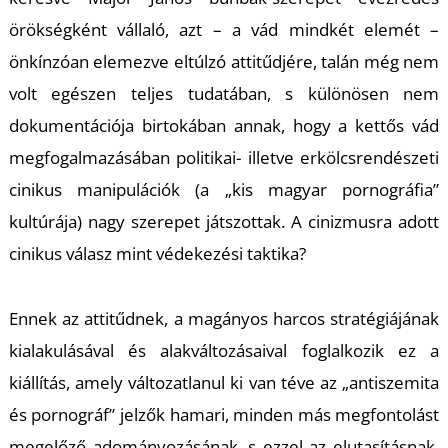
Ő
örökségként vállaló, azt – a vád mindkét elemét –
önkínzóan elemezve eltúlzó attitűdjére, talán még nem
volt egészen teljes tudatában, s különösen nem
dokumentációja birtokában annak, hogy a kettős vád
megfogalmazásában politikai- illetve erkölcsrendészeti
cinikus manipulációk (a „kis magyar pornográfia”
kultúrája) nagy szerepet játszottak. A cinizmusra adott
cinikus válasz mint védekezési taktika?
Ennek az attitűdnek, a magányos harcos stratégiájának
kialakulásával és alakváltozásaival foglalkozik ez a
kiállítás, amely változatlanul ki van téve az „antiszemita
és pornográf” jelzők hamari, minden más megfontolást
megelőző adományozásának, s ezzel az elutasításnak.