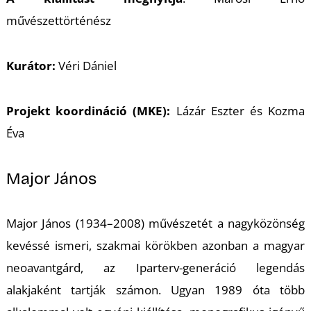
K
művészettörténész
Kurátor:
Véri Dániel
Projekt koordináció (MKE):
Lázár Eszter és Kozma
Éva
Major János
Major János (1934–2008) művészetét a nagyközönség
kevéssé ismeri, szakmai körökben azonban a magyar
neoavantgárd, az Iparterv-generáció legendás
alakjaként tartják számon. Ugyan 1989 óta több