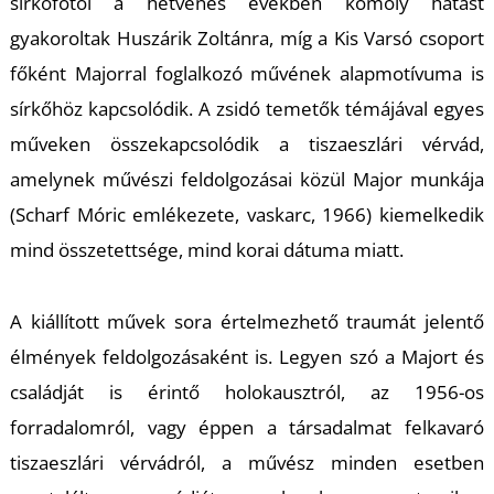
U
sírkőfotói a hetvenes években komoly hatást
gyakoroltak Huszárik Zoltánra, míg a Kis Varsó csoport
főként Majorral foglalkozó művének alapmotívuma is
sírkőhöz kapcsolódik. A zsidó temetők témájával egyes
műveken összekapcsolódik a tiszaeszlári vérvád,
amelynek művészi feldolgozásai közül Major munkája
(
Scharf Móric emlékezete,
vaskarc, 1966) kiemelkedik
Á
mind összetettsége, mind korai dátuma miatt.
A kiállított művek sora értelmezhető traumát jelentő
élmények feldolgozásaként is. Legyen szó a Majort és
családját is érintő holokausztról, az 1956-os
forradalomról, vagy éppen a társadalmat felkavaró
tiszaeszlári vérvádról, a művész minden esetben