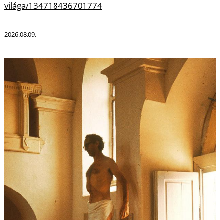
világa/134718436701774
2026.08.09.
O