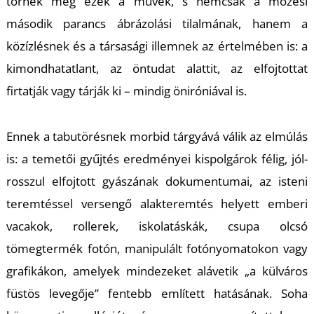
É
törnek meg ezek a művek, s nemcsak a mózesi
második parancs ábrázolási tilalmának, hanem a
közízlésnek és a társasági illemnek az értelmében is: a
kimondhatatlant, az öntudat alattit, az elfojtottat
firtatják vagy tárják ki – mindig öniróniával is.
Ennek a tabutörésnek morbid tárgyává válik az elmúlás
is: a temetői gyűjtés eredményei kispolgárok félig, jól-
rosszul elfojtott gyászának dokumentumai, az isteni
teremtéssel versengő alakteremtés helyett emberi
vacakok, rollerek, iskolatáskák, csupa olcsó
tömegtermék fotón, manipulált fotónyomatokon vagy
grafikákon, amelyek mindezeket alávetik „a külváros
füstös levegője” fentebb említett hatásának. Soha