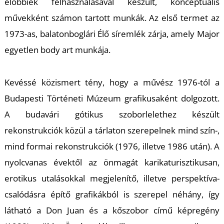
előbbiek felhasználásával készült, konceptuális
művekként számon tartott munkák. Az első termet az
1973-as, balatonboglári
Élő síremlék
zárja, amely Major
I
egyetlen body art munkája.
Kevéssé közismert tény, hogy a művész 1976-tól a
Budapesti Történeti Múzeum grafikusaként dolgozott.
A budavári gótikus szoborlelethez készült
rekonstrukciók közül a tárlaton szerepelnek mind szín-,
mind formai rekonstrukciók (1976, illetve 1986 után). A
nyolcvanas évektől az önmagát karikaturisztikusan,
erotikus utalásokkal megjelenítő, illetve perspektíva-
csalódásra építő grafikákból is szerepel néhány, így
látható a
Don Juan és a kőszobor
című képregény