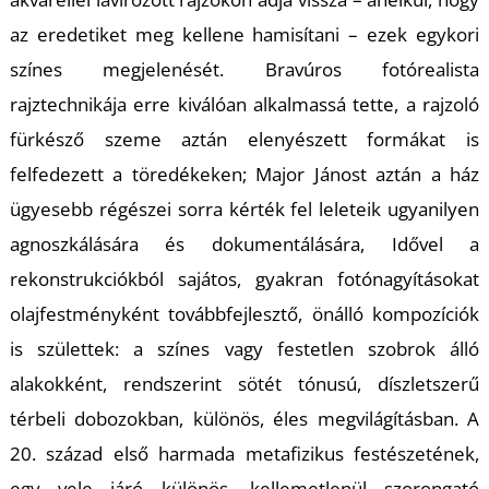
az eredetiket meg kellene hamisítani – ezek egykori
színes megjelenését. Bravúros fotórealista
rajztechnikája erre kiválóan alkalmassá tette, a rajzoló
fürkésző szeme aztán elenyészett formákat is
felfedezett a töredékeken; Major Jánost aztán a ház
ügyesebb régészei sorra kérték fel leleteik ugyanilyen
agnoszkálására és dokumentálására, Idővel a
rekonstrukciókból sajátos, gyakran fotónagyításokat
olajfestményként továbbfejlesztő, önálló kompozíciók
is születtek: a színes vagy festetlen szobrok álló
alakokként, rendszerint sötét tónusú, díszletszerű
térbeli dobozokban, különös, éles megvilágításban. A
20. század első harmada metafizikus festészetének,
egy vele járó különös, kellemetlenül szorongató