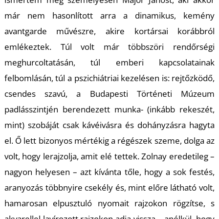
már nem hasonlított arra a dinamikus, kemény
avantgarde művészre, akire kortársai korábbról
emlékeztek. Túl volt már többszöri rendőrségi
meghurcoltatásán, túl emberi kapcsolatainak
felbomlásán, túl a pszichiátriai kezelésen is: rejtőzködő,
csendes szavú, a Budapesti Történeti Múzeum
padlásszintjén berendezett munka- (inkább rekeszét,
mint) szobáját csak kávéivásra és dohányzásra hagyta
el. Ő lett bizonyos mértékig a régészek szeme, dolga az
volt, hogy lerajzolja, amit elé tettek. Zolnay eredetileg –
nagyon helyesen – azt kívánta tőle, hogy a sok festés,
aranyozás többnyire csekély és, mint előre látható volt,
hamarosan elpusztuló nyomait rajzokon rögzítse, s
akvarellel lavírozott rajzokon adja vissza – anélkül, hogy