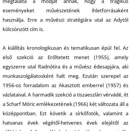
megtalálta a módját annak, hogy a tragikus
eseményeket művészetének ihletforrásaként
használja. Erre a művészi stratégiára utal az Adytól
kölcsönzött cím is.
L
A kiállítás kronologikusan és tematikusan épül fel. Az
első szekció az
Erőltetett menet
(1955), amely
egyszerre utal Radnótira és a művész édesapjára, aki
munkaszolgálatosként halt meg. Ezután szerepel az
1956-os forradalom az
Akasztott ember
rel (1957) és
vázlataival. A harmadik szekció a tiszaeszlári vérvádé, itt
a
Scharf Móric emlékezeté
nek (1966) két változata áll a
középpontban. Ezt követik a sírkőfotók, valamint a
hatvanas évek végétől-hetvenes évek elejétől az