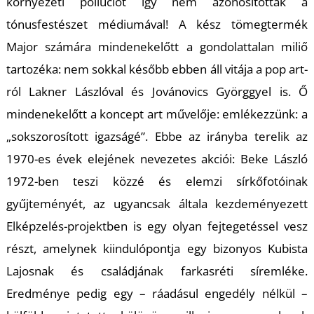
K
környezeti pollúciót így nem azonosítottak a
tónusfestészet médiumával! A kész tömegtermék
Major számára mindenekelőtt a gondolattalan miliő
tartozéka: nem sokkal később ebben áll vitája a pop art-
ról Lakner Lászlóval és Jovánovics Györggyel is. Ő
mindenekelőtt a koncept art művelője: emlékezzünk: a
„sokszorosított igazságé”. Ebbe az irányba terelik az
1970-es évek elejének nevezetes akciói: Beke László
1972-ben teszi közzé és elemzi sírkőfotóinak
gyűjteményét, az ugyancsak általa kezdeményezett
Elképzelés-projektben is egy olyan fejtegetéssel vesz
részt, amelynek kiindulópontja egy bizonyos Kubista
Lajosnak és családjának farkasréti síremléke.
Eredménye pedig egy – ráadásul engedély nélkül –