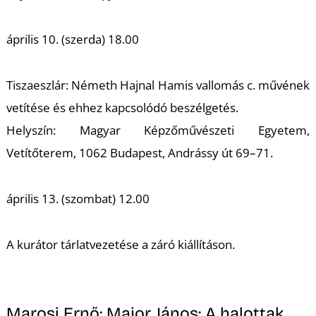
É
április 10. (szerda) 18.00
Tiszaeszlár: Németh Hajnal
Hamis vallomás
c. művének
vetítése és ehhez kapcsolódó beszélgetés.
Helyszín: Magyar Képzőművészeti Egyetem,
P
Vetítőterem, 1062 Budapest, Andrássy út 69–71.
április 13. (szombat) 12.00
A kurátor tárlatvezetése a záró kiállításon.
Marosi Ernő:
Major János: A halottak