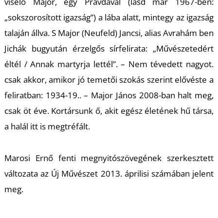
viselő Major, egy Pravdával (lásd már 1967-ben:
„sokszorosított igazság”) a lába alatt, mintegy az igazság
talaján állva. S Major (Neufeld) Jancsi, alias Avrahám ben
Jichák bugyután érzelgős sírfelirata: „Művészetedért
éltél / Annak martyrja lettél”. – Nem tévedett nagyot.
csak akkor, amikor jó temetői szokás szerint elővéste a
feliratban: 1934-19.. – Major János 2008-ban halt meg,
csak öt éve. Kortársunk ő, akit egész életének hű társa,
a halál itt is megtréfált.
Marosi Ernő fenti megnyitószövegének szerkesztett
változata az
Új Művészet
2013. áprilisi számában jelent
meg.