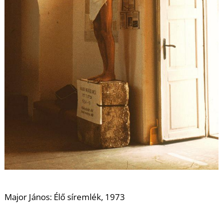
K
Major János: Élő síremlék, 1973