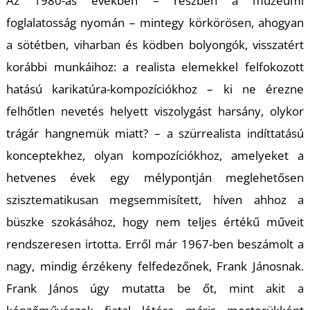
Az 1980-as években – részben a múzeumi
foglalatosság nyomán – mintegy körkörösen, ahogyan
a sötétben, viharban és ködben bolyongók, visszatért
korábbi munkáihoz: a realista elemekkel felfokozott
hatású karikatúra-kompozíciókhoz – ki ne érezne
felhőtlen nevetés helyett viszolygást harsány, olykor
N
trágár hangnemük miatt? – a szürrealista indíttatású
konceptekhez, olyan kompozíciókhoz, amelyeket a
hetvenes évek egy mélypontján meglehetősen
szisztematikusan megsemmisített, híven ahhoz a
büszke szokásához, hogy nem teljes értékű műveit
rendszeresen irtotta. Erről már 1967-ben beszámolt a
nagy, mindig érzékeny felfedezőnek, Frank Jánosnak.
Frank János úgy mutatta be őt, mint akit a