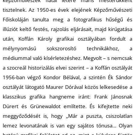
képzőművészek fiatal létére máris mesterükként
tisztelnek. Az 1950-es évek elejének Képzőművészeti
Főiskoláján tanulta meg a fotografikus hűségű és
illúziót keltő festés, rajzolás eljárásait, majd kirúgatása
S
után, Koffán Károly grafikai osztályában fordult a
mélynyomású sokszorosító technikákhoz, a
médiummal való kísérletezéshez. Megvolt – s nemcsak
a szocreál historizálás elvei szerint – a Koffán osztályát
1956-ban végző Kondor Bélával, a szintén Ék Sándor
osztályát látogató Maurer Dórával közös lelkesedése a
klasszikus grafika hangneme iránt: Frank Jánosnak
Dürert és Grünewaldot említette. És kifejtette neki
meggyőződését is, hogy „Már a puszta, csiszolatlan
lemez levonatának is van egy sajátos tónusa… Olyan