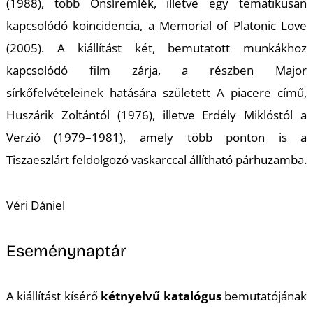
(1988), több
Önsíremlék
, illetve egy tematikusan
S
kapcsolódó koincidencia, a
Memorial of Platonic Love
(2005)
.
A kiállítást két, bemutatott munkákhoz
kapcsolódó film zárja, a részben Major
sírkőfelvételeinek hatására született
A piacere
című,
Huszárik Zoltántól (1976), illetve Erdély Miklóstól a
Verzió
(1979–1981), amely több ponton is a
Tiszaeszlárt feldolgozó vaskarccal állítható párhuzamba.
Véri Dániel
Eseménynaptár
A kiállítást kísérő
kétnyelvű katalógus
bemutatójának