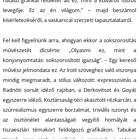
hatású grafikai felületet ad ez, mint a külváros füstös
levegője. Ez az én világom.” – majd beszámol
Z
kísérletezéséről, a vaskarccal szerzett tapasztalatairól.
Fel kell figyelnünk arra, ahogyan ekkor a sokszorosítás
művészetét dícsérte: „Olyasmi ez, mint a
könyvnyomtatás: sokszorosított igazság”. – Egy kereső
művész jelmondata ez. Az írott szöveghez való viszonya
mindig megmaradt, a stílus változott: expresszivitás a
Radnóti sorsát idéző rajzban, a Derkovitsot és Goyát
egyszerre idéző, Köztársaság-téri akasztott rézkarcán, a
szürrealizmus egyszerre borzalmat, triviális iszonyt és
az ösztönélet alantasságait vegyítő homályát a
tiszaeszlári témakört feldolgozó grafikákon. Tabukat