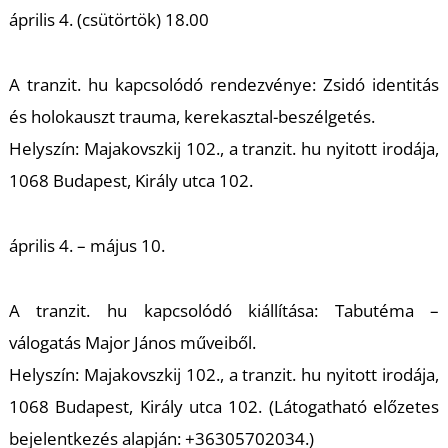
K
április 4. (csütörtök) 18.00
A
tranzit. hu
kapcsolódó rendezvénye:
Zsidó identitás
és holokauszt trauma,
kerekasztal-beszélgetés.
Helyszín: Majakovszkij 102., a
tranzit. hu
nyitott irodája,
1068 Budapest, Király utca 102.
április 4. – május 10.
A
tranzit. hu
kapcsolódó kiállítása:
Tabutéma –
válogatás Major János műveiből.
Helyszín: Majakovszkij 102., a
tranzit. hu
nyitott irodája,
1068 Budapest, Király utca 102. (Látogatható előzetes
bejelentkezés alapján: +36305702034.)