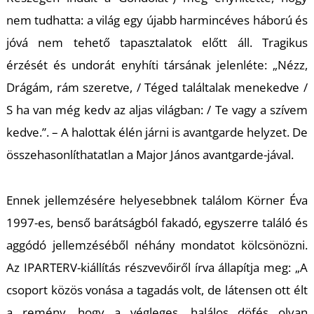
nem tudhatta: a világ egy újabb harmincéves háború és
jóvá nem tehető tapasztalatok előtt áll. Tragikus
érzését és undorát enyhíti társának jelenléte: „Nézz,
Ő
Drágám, rám szeretve, / Téged találtalak menekedve /
S ha van még kedv az aljas világban: / Te vagy a szívem
kedve.”. – A halottak élén járni is avantgarde helyzet. De
összehasonlíthatatlan a Major János avantgarde-jával.
Ennek jellemzésére helyesebbnek találom Körner Éva
1997-es, benső barátságból fakadó, egyszerre találó és
aggódó jellemzéséből néhány mondatot kölcsönözni.
Az IPARTERV-kiállítás részvevőiről írva állapítja meg: „A
csoport közös vonása a tagadás volt, de látensen ott élt
a remény, hogy a végleges, halálos döfés olyan