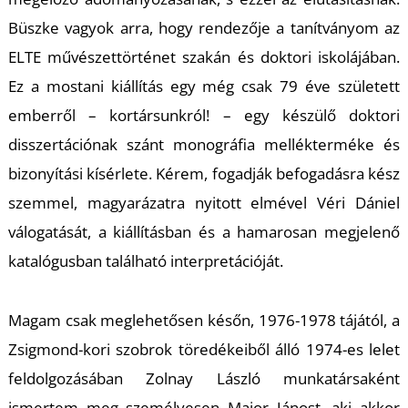
L
Büszke vagyok arra, hogy rendezője a tanítványom az
ELTE művészettörténet szakán és doktori iskolájában.
Ez a mostani kiállítás egy még csak 79 éve született
emberről – kortársunkról! – egy készülő doktori
disszertációnak szánt monográfia mellékterméke és
bizonyítási kísérlete. Kérem, fogadják befogadásra kész
szemmel, magyarázatra nyitott elmével Véri Dániel
válogatását, a kiállításban és a hamarosan megjelenő
katalógusban található interpretációját.
Magam csak meglehetősen későn, 1976-1978 tájától, a
Zsigmond-kori szobrok töredékeiből álló 1974-es lelet
feldolgozásában Zolnay László munkatársaként
ismertem meg személyesen Major Jánost, aki akkor