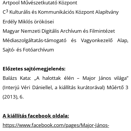
Artpool Művészetkutató Központ
3
C
Kulturális és Kommunikációs Központ Alapítvány
Erdély Miklós örökösei
Magyar Nemzeti Digitális Archívum és Filmintézet
Médiaszolgáltatás-támogató és Vagyonkezelő Alap,
Sajtó- és Fotóarchívum
D
Előzetes sajtómegjelenés:
Balázs Kata: „A halottak élén – Major János világa”
(Interjú Véri Dániellel, a kiállítás kurátorával)
Műértő
3
(2013), 6.
A kiállítás facebook oldala:
https://www.facebook.com/pages/Major-János-