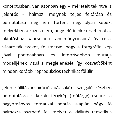
U
kontextusban. Van azonban egy – méreteit tekintve is
jelentős – halmaz, melynek teljes feltárása és
bemutatása még nem történt meg: olyan képek,
melyekben a közös elem, hogy elődeink közvetlenül az
oktatáshoz kapcsolódó tanulmányi-inspirációs céllal
vásárolták ezeket, felismerve, hogy a fotográfiai kép
Á
jóval pontosabban és intenzívebben mutatja
modelljének vizuális megjelenését, így közvetítőként
minden korábbi reprodukciós technikát fölülír
Jelen kiállítás inspirációs bázisaként szolgáló, részben
bemutatásra is kerülő fénykép (műtárgy) csoport a
hagyományos tematikai bontás alapján négy fő
halmazra osztható fel, melyet a kiállítás tematikus