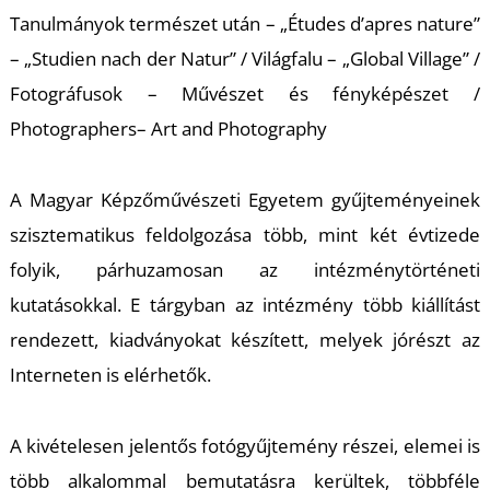
T
Tanulmányok természet után
– „Études d’apres nature”
–
„Studien nach der Natur”
/ Világfalu –
„Global Village”
/
Fotográfusok – Művészet és fényképészet /
Photographers
–
Art and Photography
A Magyar Képzőművészeti Egyetem gyűjteményeinek
szisztematikus feldolgozása több, mint két évtizede
folyik, párhuzamosan az intézménytörténeti
kutatásokkal. E tárgyban az intézmény több kiállítást
rendezett, kiadványokat készített, melyek jórészt az
Interneten is elérhetők.
A kivételesen jelentős fotógyűjtemény részei, elemei is
több alkalommal bemutatásra kerültek, többféle