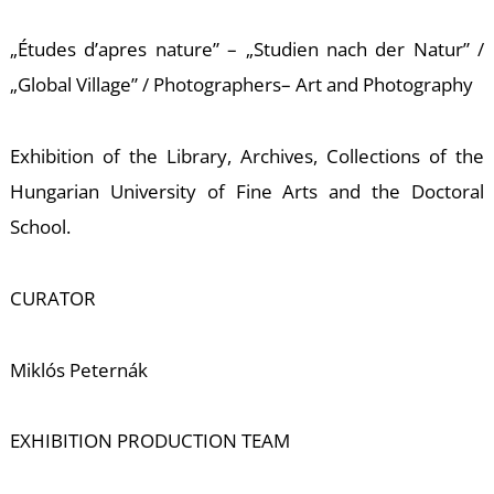
É
„Études d’apres nature”
–
„Studien nach der Natur”
/
„Global Village”
/
Photographers
–
Art and Photography
Exhibition of the Library, Archives, Collections of the
Hungarian University of Fine Arts and the Doctoral
School.
P
CURATOR
Miklós Peternák
EXHIBITION PRODUCTION TEAM