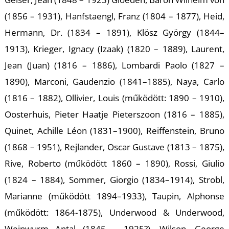
(1856 – 1931), Hanfstaengl, Franz (1804 – 1877), Heid,
Hermann, Dr. (1834 – 1891), Klösz György (1844–
1913), Krieger, Ignacy (Izaak) (1820 – 1889), Laurent,
Jean (Juan) (1816 – 1886), Lombardi Paolo (1827 –
1890), Marconi, Gaudenzio (1841–1885), Naya, Carlo
(1816 – 1882), Ollivier, Louis (működött: 1890 – 1910),
Oosterhuis, Pieter Haatje Pieterszoon (1816 – 1885),
Quinet, Achille Léon (1831–1900), Reiffenstein, Bruno
(1868 – 1951), Rejlander, Oscar Gustave (1813 – 1875),
Rive, Roberto (működött 1860 – 1890), Rossi, Giulio
(1824 – 1884), Sommer, Giorgio (1834–1914), Strobl,
Marianne (működött 1894–1933), Taupin, Alphonse
(működött: 1864-1875), Underwood & Underwood,
Weinwurm Antal (1845 – 1925?), Wilson, George