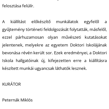
felosztása felülír.
A kiállítást előkészítő munkálatok egyfelől a
gyűjtemény történeti feldolgozását folytatták, másfelől,
L
ezzel párhuzamosan olyan művészeti kutatásokat
jelentenek, melyekre az egyetem Doktori Iskolájának
bevonása révén került sor. Ezek eredményei, a Doktori
Iskola hallgatóinak új, kifejezetten erre a kiállításra
készített munkái ugyancsak láthatók lesznek.
KURÁTOR
Peternák Miklós