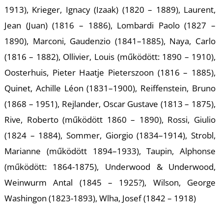
1913), Krieger, Ignacy (Izaak) (1820 – 1889), Laurent,
R
Jean (Juan) (1816 – 1886), Lombardi Paolo (1827 –
1890), Marconi, Gaudenzio (1841–1885), Naya, Carlo
(1816 – 1882), Ollivier, Louis (működött: 1890 – 1910),
Oosterhuis, Pieter Haatje Pieterszoon (1816 – 1885),
Quinet, Achille Léon (1831–1900), Reiffenstein, Bruno
(1868 – 1951), Rejlander, Oscar Gustave (1813 – 1875),
Rive, Roberto (működött 1860 – 1890), Rossi, Giulio
(1824 – 1884), Sommer, Giorgio (1834–1914), Strobl,
Marianne (működött 1894–1933), Taupin, Alphonse
(működött: 1864-1875), Underwood & Underwood,
Weinwurm Antal (1845 – 1925?), Wilson, George
Washingon (1823-1893), Wlha, Josef (1842 – 1918)