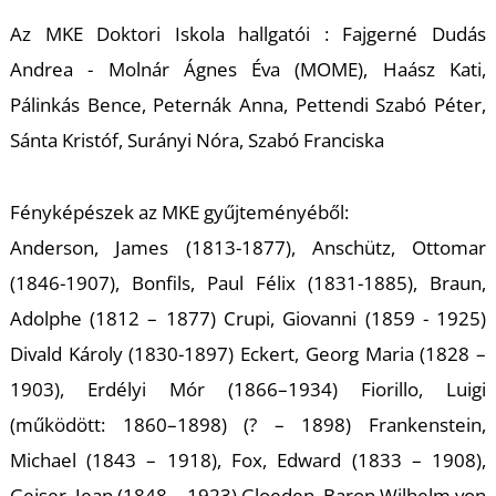
Az MKE Doktori Iskola hallgatói : Fajgerné Dudás
S
Andrea - Molnár Ágnes Éva (MOME), Haász Kati,
Pálinkás Bence, Peternák Anna, Pettendi Szabó Péter,
Sánta Kristóf, Surányi Nóra, Szabó Franciska
Fényképészek az MKE gyűjteményéből:
Anderson, James (1813-1877), Anschütz, Ottomar
(1846-1907), Bonfils, Paul Félix (1831-1885), Braun,
Adolphe (1812 – 1877) Crupi, Giovanni (1859 - 1925)
Divald Károly (1830-1897) Eckert, Georg Maria (1828 –
1903), Erdélyi Mór (1866–1934) Fiorillo, Luigi
(működött: 1860–1898) (? – 1898) Frankenstein,
Michael (1843 – 1918), Fox, Edward (1833 – 1908),
Geiser, Jean (1848 – 1923) Gloeden, Baron Wilhelm von