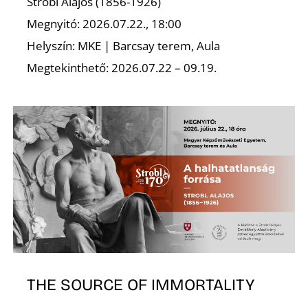
É
Strobl Alajos (1856-1926)
Megnyitó: 2026.07.22., 18:00
Helyszín: MKE | Barcsay terem, Aula
Megtekinthető: 2026.07.22 – 09.19.
THE SOURCE OF IMMORTALITY