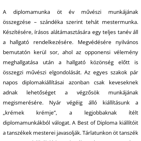
A diplomamunka öt év művészi munkájának
összegzése – szándéka szerint tehát mestermunka.
Készítésére, írásos alátámasztására egy teljes tanév áll
a hallgató rendelkezésére. Megvédésére nyilvános
bemutatón kerül sor, ahol az opponensi vélemény
meghallgatása után a hallgató közönség előtt is
összegzi művészi elgondolását. Az egyes szakok pár
napos diplomakiállításai azonban csak keveseknek
adnak lehetőséget a végzősök munkájának
megismerésére. Nyár végéig álló kiállításunk a
„krémek krémje”, a legjobbaknak ítélt
diplomamunkákból válogat. A
Best of Diploma
kiállítóit
a tanszékek mesterei javasolják. Tárlatunkon öt tanszék