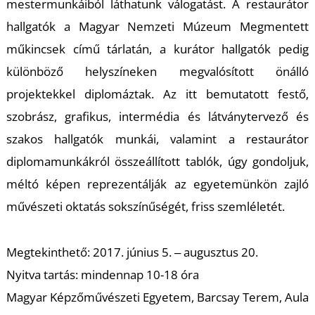
T
mestermunkáiból láthatunk válogatást. A restaurátor
hallgatók a Magyar Nemzeti Múzeum
Megmentett
műkincsek
című tárlatán, a kurátor hallgatók pedig
különböző helyszíneken megvalósított önálló
projektekkel diplomáztak. Az itt bemutatott festő,
szobrász, grafikus, intermédia és látványtervező és
szakos hallgatók munkái, valamint a restaurátor
A
diplomamunkákról összeállított tablók, úgy gondoljuk,
méltó képen reprezentálják az egyetemünkön zajló
művészeti oktatás sokszínűségét, friss szemléletét.
Megtekinthető: 2017. június 5. ‒ augusztus 20.
Nyitva tartás: mindennap 10-18 óra
Magyar Képzőművészeti Egyetem, Barcsay Terem, Aula