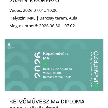
E
2026 # JÖVŐKÉPZŐ
Védés: 2026.07.01., 10:00
Helyszín: MKE | Barcsay terem, Aula
Megtekinthető: 2026.06,30 – 07.02.
K
KÉPZŐMŰVÉSZ MA DIPLOMA