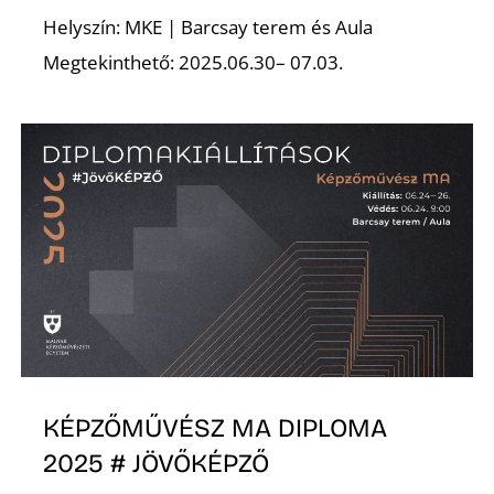
E
Helyszín: MKE | Barcsay terem és Aula
Megtekinthető: 2025.06.30– 07.03.
K
KÉPZŐMŰVÉSZ MA DIPLOMA
2025 # JÖVŐKÉPZŐ