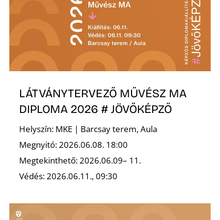
É
LÁTVÁNYTERVEZŐ MŰVÉSZ MA
P
DIPLOMA 2026 # JÖVŐKÉPZŐ
Helyszín: MKE | Barcsay terem, Aula
Megnyitó: 2026.06.08. 18:00
Megtekinthető: 2026.06.09– 11.
Védés: 2026.06.11., 09:30