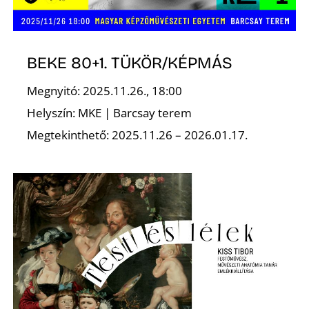
T
BEKE 80+1. TÜKÖR/KÉPMÁS
Megnyitó: 2025.11.26., 18:00
Helyszín: MKE | Barcsay terem
Megtekinthető: 2025.11.26 – 2026.01.17.
A