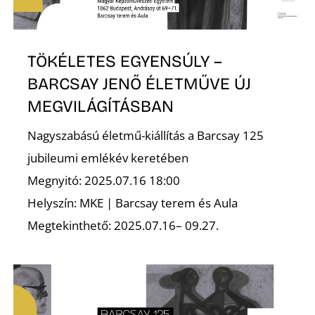
Z
TÖKÉLETES EGYENSÚLY –
BARCSAY JENŐ ÉLETMŰVE ÚJ
MEGVILÁGÍTÁSBAN
Nagyszabású életmű-kiállítás a Barcsay 125
jubileumi emlékév keretében
Megnyitó: 2025.07.16 18:00
Helyszín: MKE | Barcsay terem és Aula
Megtekinthető: 2025.07.16– 09.27.