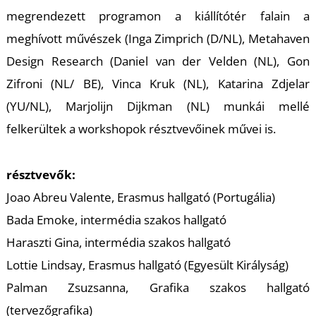
K
megrendezett programon a kiállítótér falain a
meghívott művészek (Inga Zimprich (D/NL), Metahaven
Design Research (Daniel van der Velden (NL), Gon
Zifroni (NL/ BE), Vinca Kruk (NL), Katarina Zdjelar
(YU/NL), Marjolijn Dijkman (NL) munkái mellé
felkerültek a workshopok résztvevőinek művei is.
résztvevők:
Joao Abreu Valente, Erasmus hallgató (Portugália)
Bada Emoke, intermédia szakos hallgató
Haraszti Gina, intermédia szakos hallgató
Lottie Lindsay, Erasmus hallgató (Egyesült Királyság)
Palman Zsuzsanna, Grafika szakos hallgató
(tervezőgrafika)