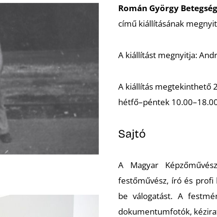
Román György
Betegség
című kiállításának megnyit
A kiállítást megnyitja: An
A kiállítás megtekinthető
hétfő–péntek 10.00–18.0
Sajtó
A Magyar Képzőművésze
festőművész, író és prof
be válogatást. A festmén
dokumentumfotók, kézirat