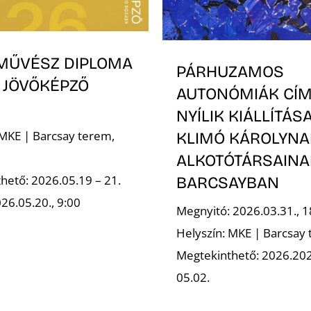
MŰVÉSZ DIPLOMA
PÁRHUZAMOS
 JÖVŐKÉPZŐ
AUTONÓMIÁK CÍ
NYÍLIK KIÁLLÍTÁS
 MKE | Barcsay terem,
KLIMÓ KÁROLYNA
ALKOTÓTÁRSAINA
hető: 2026.05.19 – 21.
BARCSAYBAN
26.05.20., 9:00
Megnyitó: 2026.03.31., 1
Helyszín: MKE | Barcsay
Megtekinthető: 2026.202
05.02.