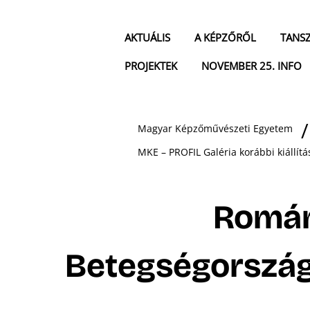
AKTUÁLIS
A KÉPZŐRŐL
TANS
PROJEKTEK
NOVEMBER 25. INFO
Magyar Képzőművészeti Egyetem
MKE – PROFIL Galéria korábbi kiállítá
Román
Betegségorszá