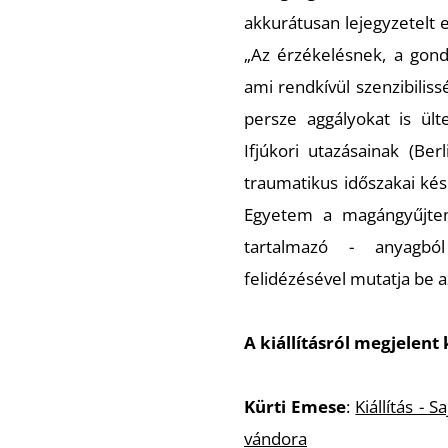
akkurátusan lejegyzetelt 
„Az érzékelésnek, a gond
ami rendkívül szenzibilis
persze aggályokat is ült
Ifjúkori utazásainak (Ber
traumatikus időszakai ké
Egyetem a magángyűjtem
tartalmazó - anyagbó
felidézésével mutatja be 
A kiállításról megjelent 
Kürti Emese
:
Kiállítás -
vándora