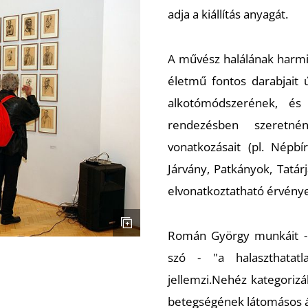
adja a kiállítás anyagát.
A művész halálának harmi
életmű fontos darabjait
alkotómódszerének, és 
rendezésben szeretnén
vonatkozásait (pl. Népbí
Járvány, Patkányok, Tatár
elvonatkoztatható érvény
Román György munkáit
szó - "a halaszthatatl
jellemzi.Nehéz kategoriz
betegségének látomásos ál