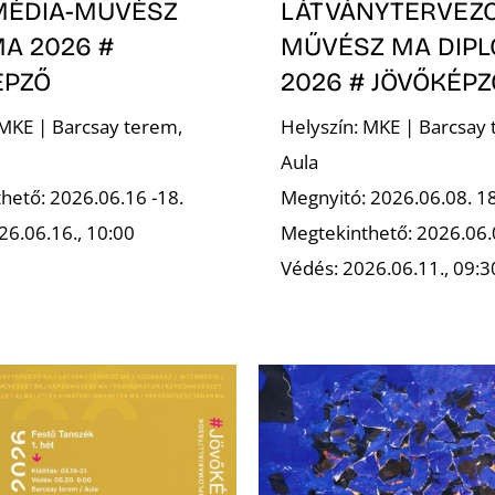
MÉDIA-MŰVÉSZ
LÁTVÁNYTERVEZ
A 2026 #
MŰVÉSZ MA DIP
ÉPZŐ
2026 # JÖVŐKÉPZ
 MKE | Barcsay terem,
Helyszín: MKE | Barcsay 
Aula
hető: 2026.06.16 -18.
Megnyitó: 2026.06.08. 1
26.06.16., 10:00
Megtekinthető: 2026.06.
Védés: 2026.06.11., 09:3