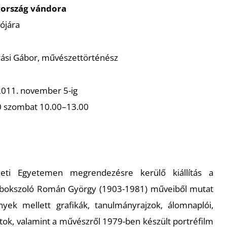
ország vándora
ójára
drási Gábor, művészettörténész
 2011. november 5-ig
0 szombat 10.00–13.00
ti Egyetemen megrendezésre kerülő kiállítás a
i bokszoló Román György (1903-1981) műveiből mutat
yek mellett grafikák, tanulmányrajzok, álomnaplói,
ok, valamint a művészről 1979-ben készült portréfilm