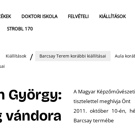
ZÉKEK
DOKTORI ISKOLA
FELVÉTELI
KIÁLLÍTÁSOK
STROBL 170
Kiállítások
Barcsay Terem korábbi kiállításai
Aula koráb
sai
 György:
A Magyar Képzőművészet
tisztelettel meghívja Önt
g vándora
2011. október 10-én, h
Barcsay termébe