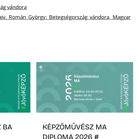
ág vándora
naiv. Román György: Betegségország vándora, Magyar
 BA
KÉPZŐMŰVÉSZ MA
DIPLOMA 2026 #