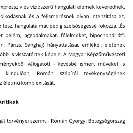
expresszív és víziószerű hangulati elemek keverednek.
olkodásnak és a felismerésnek olyan intenzitása ez,
sé tesz, hangulataimat pedig szélsőségessé fokozza…És
et belém, aggodalmakat, félelmeket, hipochondriát”.
lin, Párizs, Sanghaj) hányattatásai, emlékei, életének
sőbb is visszatértek képein. A Magyar Képzőművészeti
ényekből válogatott - kevésbé ismert műveket is
l kiindulóan, Román szépírói tevékenységének
az életmű komplexitását.
kritikák
 Saját törvényei szerint - Román György: Betegségország