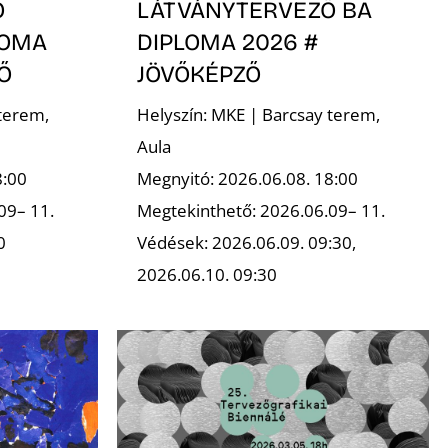
Ő
LÁTVÁNYTERVEZŐ BA
LOMA
DIPLOMA 2026 #
Ő
JÖVŐKÉPZŐ
terem,
Helyszín: MKE | Barcsay terem,
Aula
8:00
Megnyitó: 2026.06.08. 18:00
09– 11.
Megtekinthető: 2026.06.09– 11.
0
Védések: 2026.06.09. 09:30,
2026.06.10. 09:30