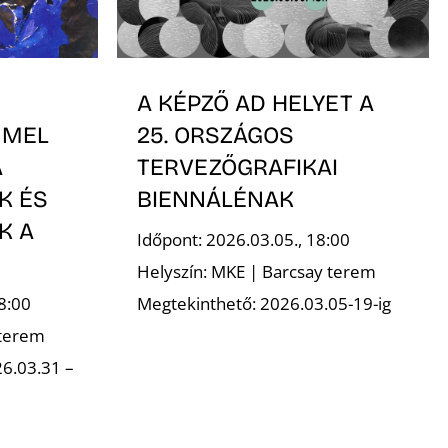
A KÉPZŐ AD HELYET A
MMEL
25. ORSZÁGOS
A
TERVEZŐGRAFIKAI
K ÉS
BIENNÁLÉNAK
K A
Időpont: 2026.03.05., 18:00
Helyszín: MKE | Barcsay terem
8:00
Megtekinthető: 2026.03.05-19-ig
 terem
6.03.31 –