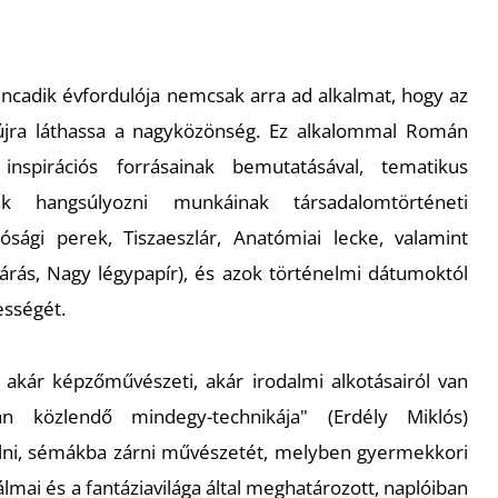
ncadik évfordulója nemcsak arra ad alkalmat, hogy az
 újra láthassa a nagyközönség. Ez alkalommal Román
inspirációs forrásainak bemutatásával, tematikus
k hangsúlyozni munkáinak társadalomtörténeti
rósági perek, Tiszaeszlár, Anatómiai lecke, valamint
járás, Nagy légypapír), és azok történelmi dátumoktól
ességét.
-
akár képzőművészeti, akár irodalmi alkotásairól van
an közlendő mindegy-technikája" (Erdély Miklós)
álni, sémákba zárni művészetét, melyben gyermekkori
mai és a fantáziavilága által meghatározott, naplóiban