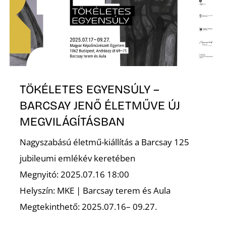
K
TÖKÉLETES EGYENSÚLY –
BARCSAY JENŐ ÉLETMŰVE ÚJ
MEGVILÁGÍTÁSBAN
Nagyszabású életmű-kiállítás a Barcsay 125
jubileumi emlékév keretében
Megnyitó: 2025.07.16 18:00
Helyszín: MKE | Barcsay terem és Aula
Megtekinthető: 2025.07.16– 09.27.