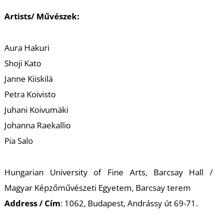
K
Artists/ Művészek:
Aura Hakuri
Shoji Kato
Janne Kiiskilä
Petra Koivisto
Juhani Koivumäki
Johanna Raekallio
Pia Salo
Hungarian University of Fine Arts, Barcsay Hall /
Magyar Képzőművészeti Egyetem, Barcsay terem
Address / Cím
: 1062, Budapest, Andrássy út 69-71.