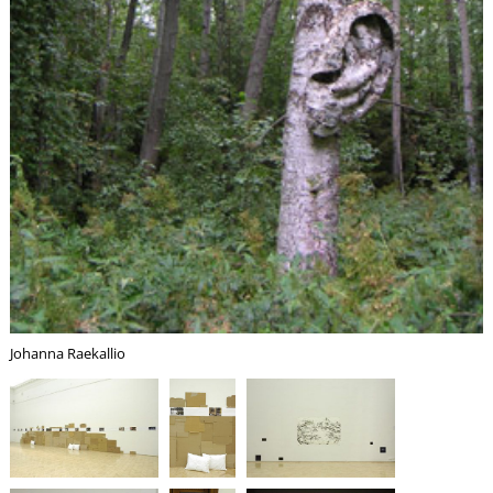
É
P
Johanna Raekallio