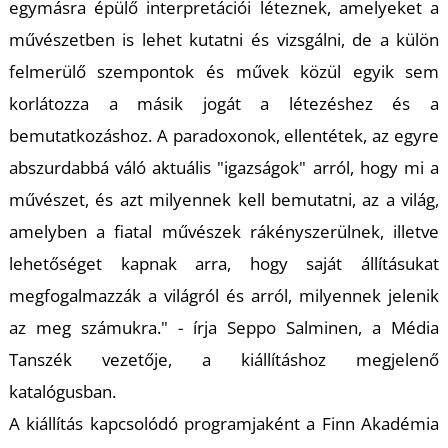
egymásra épülő interpretációi léteznek, amelyeket a
művészetben is lehet kutatni és vizsgálni, de a külön
felmerülő szempontok és művek közül egyik sem
korlátozza a másik jogát a létezéshez és a
bemutatkozáshoz. A paradoxonok, ellentétek, az egyre
L
abszurdabbá váló aktuális "igazságok" arról, hogy mi a
művészet, és azt milyennek kell bemutatni, az a világ,
amelyben a fiatal művészek rákényszerülnek, illetve
lehetőséget kapnak arra, hogy saját állításukat
megfogalmazzák a világról és arról, milyennek jelenik
az meg számukra." - írja Seppo Salminen, a Média
Tanszék vezetője, a kiállításhoz megjelenő
katalógusban.
A kiállítás kapcsolódó programjaként a Finn Akadémia