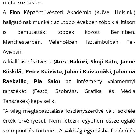
U
mutatkoznak be.
A Finn Képzőművészeti Akadémia (KUVA, Helsinki)
hallgatóinak munkáit az utóbbi években több kiállításon
is bemutatták, többek között Berlinben,
Manchesterben, Velencében, Isztambulban, Tel-
Avivban.
A kiállítás résztvevői (
Aura Hakuri, Shoji Kato, Janne
Á
Kiiskilä , Petra Koivisto, Juhani Koivumäki, Johanna
Raekallio, Pia Salo
) az intézmény valamennyi
tanszékét (Festő, Szobrász, Grafika és Média
Tanszékek) képviselik.
"A világ megtapasztalása foszlányszerűvé vált, sokféle
érték érvényesül. Nem létezik egyetlen összefoglaló
szempont és történet. A valóság egymásba fonódó és