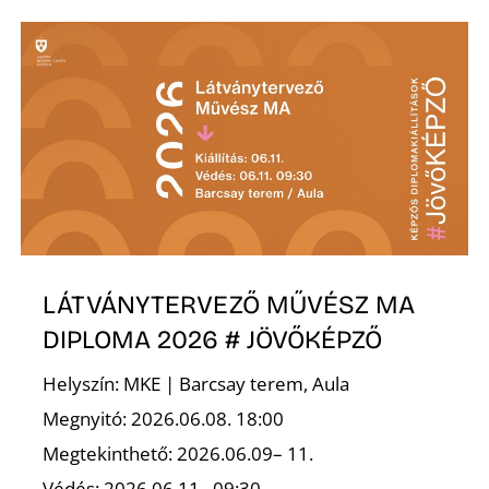
T
A
LÁTVÁNYTERVEZŐ MŰVÉSZ MA
DIPLOMA 2026 # JÖVŐKÉPZŐ
Helyszín: MKE | Barcsay terem, Aula
Megnyitó: 2026.06.08. 18:00
Megtekinthető: 2026.06.09– 11.
Védés: 2026.06.11., 09:30