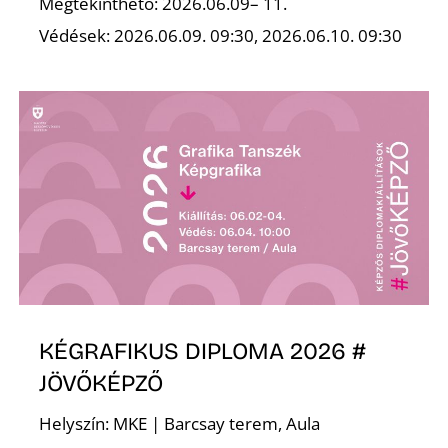
Megtekinthető: 2026.06.09– 11.
Védések: 2026.06.09. 09:30, 2026.06.10. 09:30
S
KÉGRAFIKUS DIPLOMA 2026 #
JÖVŐKÉPZŐ
Helyszín: MKE | Barcsay terem, Aula