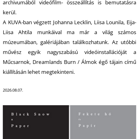
archivumából videófilm- összeállítás is bemutatásra
kerül.
A KUVA-ban végzett Johanna Lecklin, Liisa Lounila, Eija-
I
Liisa Ahtila munkáival ma már a világ számos
múzeumában, galériájában találkozhatunk. Az utóbbi
művész egyik nagyszabású videóinstallációját a
Műcsarnok, Dreamlands Burn / Álmok égő tájain című
kiállításán lehet megtekinteni.
2026.08.07.