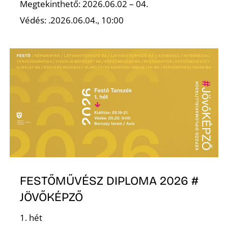
Megtekinthető: 2026.06.02 – 04.
Védés: .2026.06.04., 10:00
Z
FESTŐMŰVÉSZ DIPLOMA 2026 #
JÖVŐKÉPZŐ
1. hét