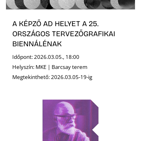
E
A KÉPZŐ AD HELYET A 25.
ORSZÁGOS TERVEZŐGRAFIKAI
BIENNÁLÉNAK
Időpont: 2026.03.05., 18:00
Helyszín: MKE | Barcsay terem
Megtekinthető: 2026.03.05-19-ig
K