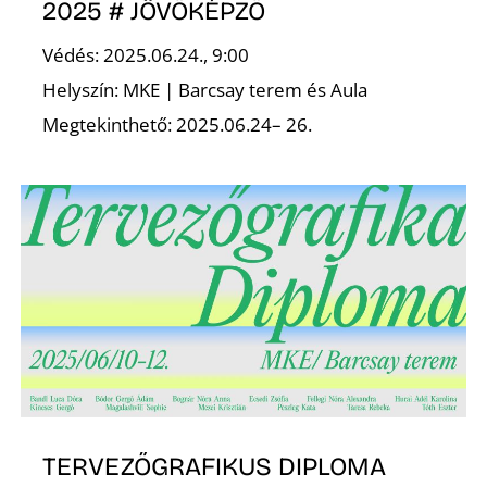
E
2025 # JÖVŐKÉPZŐ
Védés: 2025.06.24., 9:00
Helyszín: MKE | Barcsay terem és Aula
Megtekinthető: 2025.06.24– 26.
K
TERVEZŐGRAFIKUS DIPLOMA