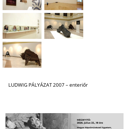
U
Á
LUDWIG PÁLYÁZAT 2007 – enteriőr