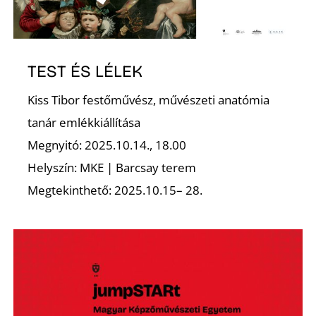
T
TEST ÉS LÉLEK
Kiss Tibor festőművész, művészeti anatómia
tanár emlékkiállítása
Megnyitó: 2025.10.14., 18.00
A
Helyszín: MKE | Barcsay terem
Megtekinthető: 2025.10.15– 28.