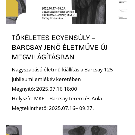
S
TÖKÉLETES EGYENSÚLY –
BARCSAY JENŐ ÉLETMŰVE ÚJ
MEGVILÁGÍTÁSBAN
Nagyszabású életmű-kiállítás a Barcsay 125
jubileumi emlékév keretében
Megnyitó: 2025.07.16 18:00
Helyszín: MKE | Barcsay terem és Aula
Megtekinthető: 2025.07.16– 09.27.