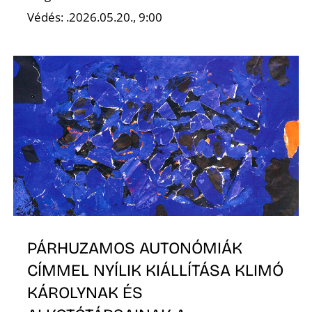
Védés: .2026.05.20., 9:00
R
PÁRHUZAMOS AUTONÓMIÁK
CÍMMEL NYÍLIK KIÁLLÍTÁSA KLIMÓ
KÁROLYNAK ÉS