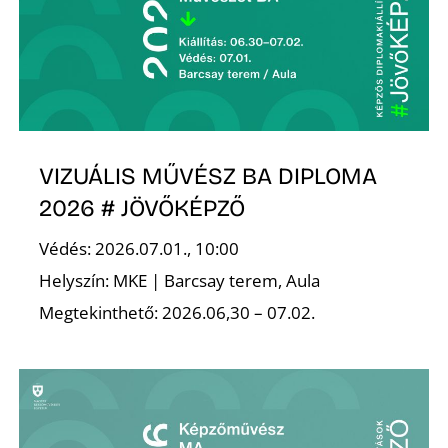
É
VIZUÁLIS MŰVÉSZ BA DIPLOMA
2026 # JÖVŐKÉPZŐ
P
Védés: 2026.07.01., 10:00
Helyszín: MKE | Barcsay terem, Aula
Megtekinthető: 2026.06,30 – 07.02.