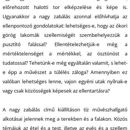
T
előrehozott halotti tor elképzelése és képe is.
Ugyanakkor a nagy zabálás azonnal előhívhatja az
ellenpontozó gondolatokat: lehetséges-e, hogy az ókori
görög lakomák szellemiségét szembehelyezzük a
pusztító falással? Ellentételezhetjük-e még a
mértéktelenséget a mértékkel, az ösztönöst a
tudatossal? Tehetünk-e még egyáltalán valamit, s lehet-
e épp a művészet a túlélés záloga? Amennyiben ez
valóban lehetséges lenne, vajon egyéni utak nyílnak-e
vagy csak közösségek képesek az ellentartásra?
A nagy zabálás
című kiállításon tíz művészhallgató
alkotásai jelennek meg a terekben és a falakon. Közös
témájuk az étel és a test, illetve az evés és a szellem