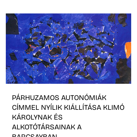
T
A
PÁRHUZAMOS AUTONÓMIÁK
CÍMMEL NYÍLIK KIÁLLÍTÁSA KLIMÓ
KÁROLYNAK ÉS
ALKOTÓTÁRSAINAK A
BARCSAYBAN