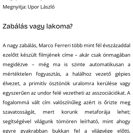
K
Megnyitja: Upor László
Zabálás vagy lakoma?
A nagy zabálás
, Marco Ferreri több mint fél évszázaddal
ezelőtt készült filmjének címe – akár csak önmagában
megidézve – még ma is szinte automatikusan a
mértéktelen fogyasztás, a halálhoz vezető gépies
élvezet, a primitív ösztönök uralomra kerülése vagy
egyszerűen az undor felé vezetheti az asszociációkat. A
fogalommá vált cím valószínűleg azért is őrizte meg
szavatosságát, mert korunk metaforája lehet;
segítségével világunk tömören leírható, mint ahogy
egyre gyakrabban bukkan fel a világvége előtti,