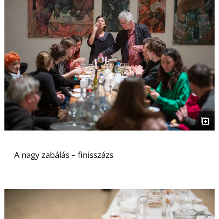
S
A nagy zabálás – finisszázs