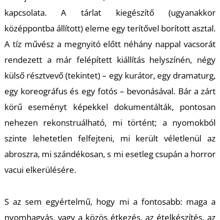
U
kapcsolata. A tárlat kiegészítő (ugyanakkor
középpontba állított) eleme egy terítővel borított asztal.
A tíz művész a megnyitó előtt néhány nappal vacsorát
rendezett a már felépített kiállítás helyszínén, négy
külső résztvevő (tekintet) – egy kurátor, egy dramaturg,
egy koreográfus és egy fotós – bevonásával. Bár a zárt
Á
körű eseményt képekkel dokumentálták, pontosan
nehezen rekonstruálható, mi történt; a nyomokból
szinte lehetetlen felfejteni, mi került véletlenül az
abroszra, mi szándékosan, s mi esetleg csupán a horror
vacui elkerülésére.
S az sem egyértelmű, hogy mi a fontosabb: maga a
nyomhagyás, vagy a közös étkezés, az ételkészítés, az