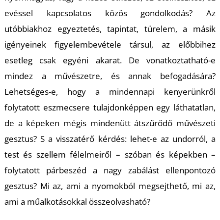
evéssel kapcsolatos közös gondolkodás? Az
utóbbiakhoz egyeztetés, tapintat, türelem, a másik
igényeinek figyelembevétele társul, az előbbihez
esetleg csak egyéni akarat. De vonatkoztatható-e
L
mindez a művészetre, és annak befogadására?
Lehetséges-e, hogy a mindennapi kenyerünkről
folytatott eszmecsere tulajdonképpen egy láthatatlan,
de a képeken mégis mindenütt átszűrődő művészeti
gesztus? S a visszatérő kérdés: lehet-e az undorról, a
test és szellem félelmeiről – szóban és képekben –
folytatott párbeszéd a nagy zabálást ellenpontozó
gesztus? Mi az, ami a nyomokból megsejthető, mi az,
ami a műalkotásokkal összeolvasható?