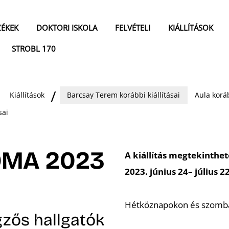
ZÉKEK
DOKTORI ISKOLA
FELVÉTELI
KIÁLLÍTÁSOK
STROBL 170
Kiállítások
Barcsay Terem korábbi kiállításai
Aula koráb
sai
OMA 2023
A kiállítás megtekinthet
2023. június 24– július 22
Hétköznapokon és szombat
égzős hallgatók