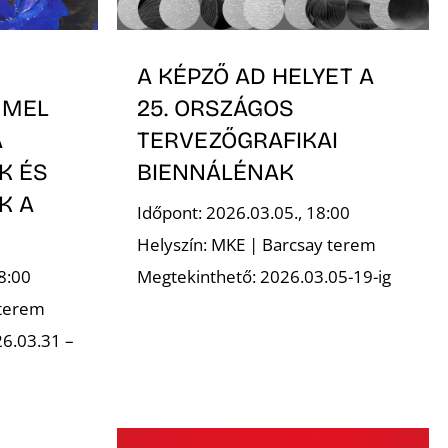
A KÉPZŐ AD HELYET A
MMEL
25. ORSZÁGOS
A
TERVEZŐGRAFIKAI
K ÉS
BIENNÁLÉNAK
K A
Időpont: 2026.03.05., 18:00
Helyszín: MKE | Barcsay terem
8:00
Megtekinthető: 2026.03.05-19-ig
 terem
6.03.31 –