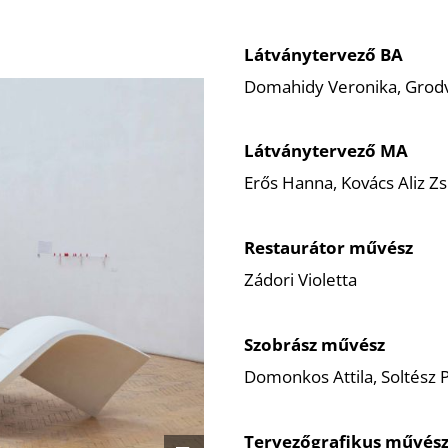
Látványtervező BA
Domahidy Veronika, Grodva
Látványtervező MA
Erős Hanna, Kovács Aliz Z
Restaurátor művész
Zádori Violetta
Szobrász művész
Domonkos Attila, Soltész P
Tervezőgrafikus művés