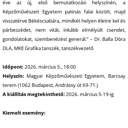
U
éve az új, első bemutatkozási helyszínén, a
Képzőművészeti Egyetem patinás falai között, majd
visszatérve Békéscsabára, mindkét helyen életre kel és
párbeszédet, nem vitát, inkább elmélyült csendet,
gondolatokat, szembenézést generál.” – Dr. Balla Dóra
DLA, MKE Grafika tanszék, tanszékvezető
Á
Időpont:
2026. március 5., 18:00
Helyszín:
Magyar Képzőművészeti Egyetem, Barcsay
terem (1062 Budapest, Andrássy út 69-71.)
A kiállítás megtekinthető:
2026. március 5-19-ig
Kiemelt esemény: