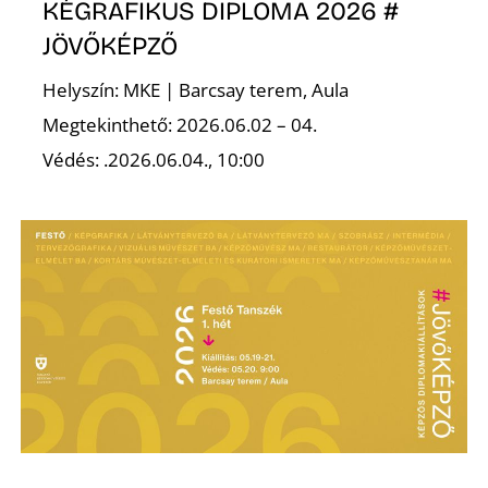
KÉGRAFIKUS DIPLOMA 2026 #
JÖVŐKÉPZŐ
R
Helyszín: MKE | Barcsay terem, Aula
Megtekinthető: 2026.06.02 – 04.
Védés: .2026.06.04., 10:00