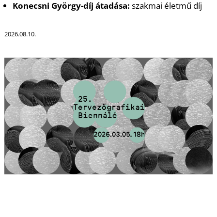
Konecsni György-díj átadása:
szakmai életmű díj
2026.08.10.
L