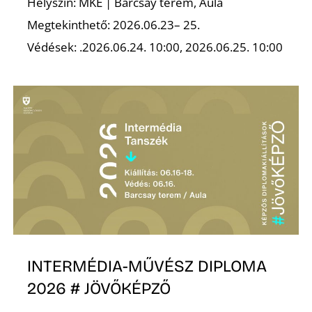
K
Helyszín: MKE | Barcsay terem, Aula
Megtekinthető: 2026.06.23– 25.
Védések: .2026.06.24. 10:00, 2026.06.25. 10:00
INTERMÉDIA-MŰVÉSZ DIPLOMA
2026 # JÖVŐKÉPZŐ