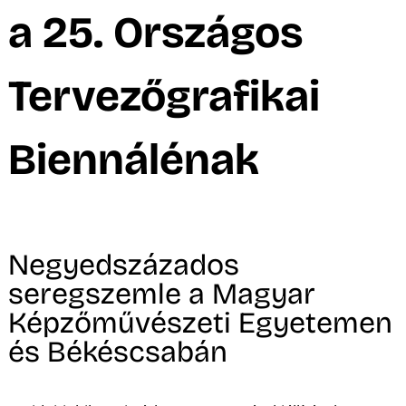
A
a 25. Országos
Tervezőgrafikai
Biennálénak
Negyedszázados
seregszemle a Magyar
Képzőművészeti Egyetemen
és Békéscsabán