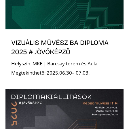
E
VIZUÁLIS MŰVÉSZ BA DIPLOMA
2025 # JÖVŐKÉPZŐ
Helyszín: MKE | Barcsay terem és Aula
Megtekinthető: 2025.06.30– 07.03.
K