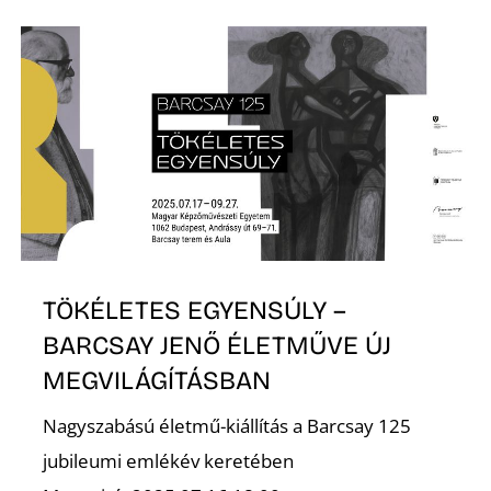
Z
TÖKÉLETES EGYENSÚLY –
BARCSAY JENŐ ÉLETMŰVE ÚJ
MEGVILÁGÍTÁSBAN
Nagyszabású életmű-kiállítás a Barcsay 125
jubileumi emlékév keretében