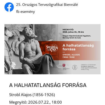
25. Országos Tervezőgrafikai Biennálé
fb esemény
I
A HALHATATLANSÁG FORRÁSA
Strobl Alajos (1856-1926)
Megnyitó: 2026.07.22., 18:00