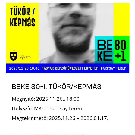
T
A
BEKE 80+1. TÜKÖR/KÉPMÁS
Megnyitó: 2025.11.26., 18:00
Helyszín: MKE | Barcsay terem
Megtekinthető: 2025.11.26 – 2026.01.17.