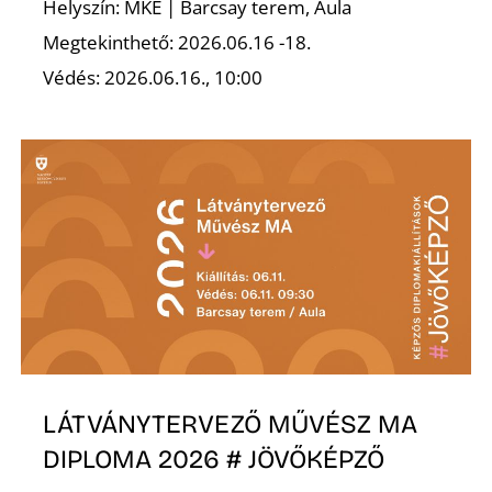
É
Helyszín: MKE | Barcsay terem, Aula
Megtekinthető: 2026.06.16 -18.
Védés: 2026.06.16., 10:00
P
LÁTVÁNYTERVEZŐ MŰVÉSZ MA
DIPLOMA 2026 # JÖVŐKÉPZŐ