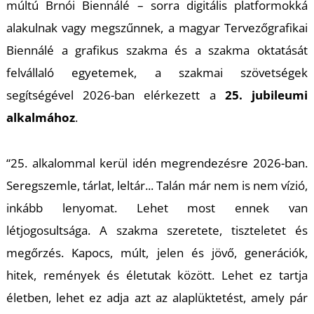
T
múltú Brnói Biennálé – sorra digitális platformokká
alakulnak vagy megszűnnek, a magyar Tervezőgrafikai
Biennálé a grafikus szakma és a szakma oktatását
felvállaló egyetemek, a szakmai szövetségek
segítségével 2026-ban elérkezett a
25. jubileumi
alkalmához
.
“25. alkalommal kerül idén megrendezésre 2026-ban.
Seregszemle, tárlat, leltár... Talán már nem is nem vízió,
inkább lenyomat. Lehet most ennek van
létjogosultsága. A szakma szeretete, tiszteletet és
megőrzés. Kapocs, múlt, jelen és jövő, generációk,
hitek, remények és életutak között. Lehet ez tartja
életben, lehet ez adja azt az alaplüktetést, amely pár