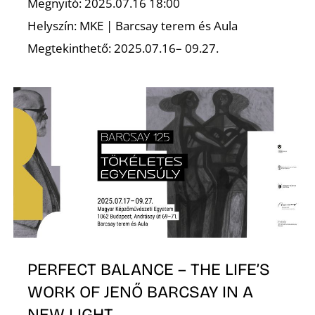
É
Megnyitó: 2025.07.16 18:00
Helyszín: MKE | Barcsay terem és Aula
Megtekinthető: 2025.07.16– 09.27.
PERFECT BALANCE – THE LIFE’S
WORK OF JENŐ BARCSAY IN A
NEW LIGHT