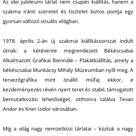
K
Az idei jubileumi tárlat nem csupán kiállítás, hanem a
szakma iránti szeretet és tisztelet biztos pontja egy
gyorsan változó vizuális világban.
1978. április 2-án új szakmai kiállítássorozat indult
útnak: a kétévente megrendezett Békéscsabai
Alkalmazott Grafikai Biennálé – Plakátkiállítás, amely a
békéscsabai Munkácsy Mihály Múzeumban nyílt meg. A
tervezőgrafika mint önálló műfaj ekkor, e
kezdeményezés révén nyert teret és stabil, támogatott
bemutatkozási lehetőséget, otthonra találva Tevan
Andor és Kner Izidor városában.
Míg a világ nagy nemzetközi tárlatai – köztük a nagy