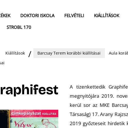
ZÉKEK
DOKTORI ISKOLA
FELVÉTELI
KIÁLLÍTÁSOK
STROBL 170
Kiállítások
Barcsay Terem korábbi kiállításai
Aula koráb
sai
Graphifest
A tizenkettedik Graphif
megnyitójára 2019. nove
kerül sor az MKE Barcs
Társaság) 17. Arany Rajzsz
2019 győzteseit hirdetik 