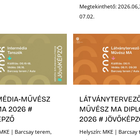
Megtekinthető: 2026.06,
07.02.
MÉDIA-MŰVÉSZ
LÁTVÁNYTERVEZ
A 2026 #
MŰVÉSZ MA DIP
ÉPZŐ
2026 # JÖVŐKÉPZ
 MKE | Barcsay terem,
Helyszín: MKE | Barcsay 