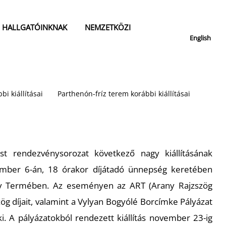
HALLGATÓINKNAK
NEMZETKÖZI
English
bi kiállításai
Parthenón-fríz terem korábbi kiállításai
est rendezvénysorozat következő nagy kiállításának
mber 6-án, 18 órakor díjátadó ünnepség keretében
ay Termében. Az eseményen az ART (Arany Rajzszög
ög díjait, valamint a Vylyan Bogyólé Borcímke Pályázat
ki. A pályázatokból rendezett kiállítás november 23-ig