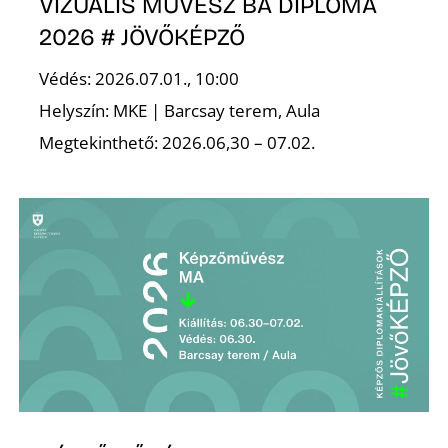
É
VIZUÁLIS MŰVÉSZ BA DIPLOMA
2026 # JÖVŐKÉPZŐ
Védés: 2026.07.01., 10:00
Helyszín: MKE | Barcsay terem, Aula
Megtekinthető: 2026.06,30 – 07.02.
P