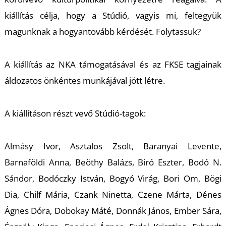
U
kiállítás célja, hogy a Stúdió, vagyis mi, feltegyük
magunknak a
hogyantovább
kérdését. Folytassuk?
A kiállítás az NKA támogatásával és az FKSE tagjainak
áldozatos önkéntes munkájával jött létre.
Á
A kiállításon részt vevő Stúdió-tagok:
Almásy Ivor, Asztalos Zsolt, Baranyai Levente,
Barnaföldi Anna, Beöthy Balázs, Biró Eszter, Bodó N.
Sándor, Bodóczky István, Bogyó Virág, Bori Om, Bögi
Dia, Chilf Mária, Czank Ninetta, Czene Márta, Dénes
Ágnes Dóra, Dobokay Máté, Donnák János, Ember Sára,