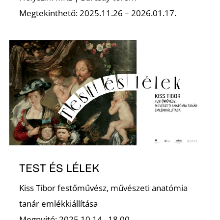
É
Megtekinthető: 2025.11.26 – 2026.01.17.
TEST ÉS LÉLEK
Kiss Tibor festőművész, művészeti anatómia
tanár emlékkiállítása
Megnyitó: 2025.10.14., 18.00