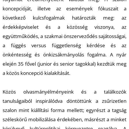
T
koncepcióját, illetve az események fókuszait a
következő kulcsfogalmak határozták meg: az
érdekképviselet és a közösség viszonya, az
együttműködés, a szakmai önszerveződés sajátosságai,
a függés versus függetlenség kérdése és az
önkéntesség és önkizsákmányolás fogalma. A nyár
elején 35 fővel (junior és senior tagokkal) kezdtük meg
a közös koncepció kialakítását.
Közös olvasmányélményeink és a találkozók
tanulságaiból inspirálódva döntöttünk a zsűrizetlen
szalon mint kiállítási forma mellett; egyrészt a tagság
széleskörű mobilizálása érdekében, másrészt a minket
körülvevő kultúrpolitikai környezetre reagálva. A