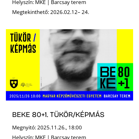
Helyszín: MKE | Barcsay terem
Megtekinthető: 2026.02.12– 24.
Z
BEKE 80+1. TÜKÖR/KÉPMÁS
Megnyitó: 2025.11.26., 18:00
Helyszín: MKE | Barcsay terem