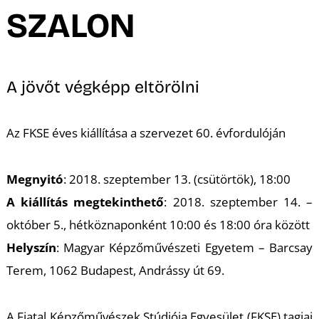
A
SZALON
A jövőt végképp eltörölni
Az FKSE éves kiállítása a szervezet 60. évfordulóján
Megnyitó
: 2018. szeptember 13. (csütörtök), 18:00
A kiállítás megtekinthető
: 2018. szeptember 14. –
október 5., hétköznaponként 10:00 és 18:00 óra között
Helyszín
: Magyar Képzőművészeti Egyetem – Barcsay
Terem, 1062 Budapest, Andrássy út 69.
A Fiatal Képzőművészek Stúdiója Egyesület (FKSE) tagjai