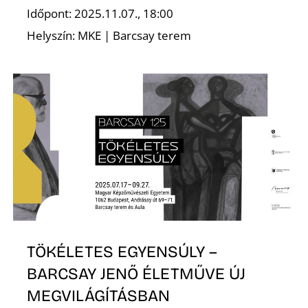
E
Időpont: 2025.11.07., 18:00
Helyszín: MKE | Barcsay terem
K
TÖKÉLETES EGYENSÚLY –
BARCSAY JENŐ ÉLETMŰVE ÚJ
MEGVILÁGÍTÁSBAN