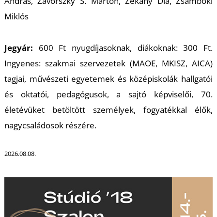
András, Závorszky S. Márton, Zékány Dia, Zsámboki
Miklós
S
Jegyár:
600 Ft nyugdíjasoknak, diákoknak: 300 Ft.
Ingyenes: szakmai szervezetek (MAOE, MKISZ, AICA)
tagjai, művészeti egyetemek és középiskolák hallgatói
és oktatói, pedagógusok, a sajtó képviselői, 70.
életévüket betöltött személyek, fogyatékkal élők,
nagycsaládosok részére.
2026.08.08.