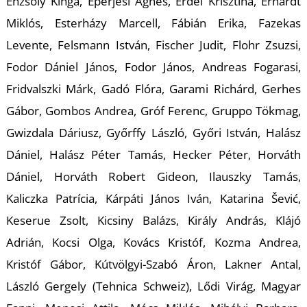
Énzsöly Kinga, Eperjesi Ágnes, Erdei Krisztina, Erhardt
Miklós, Esterházy Marcell, Fábián Erika, Fazekas
Levente, Felsmann István, Fischer Judit, Flohr Zsuzsi,
Fodor Dániel János, Fodor János, Andreas Fogarasi,
Fridvalszki Márk, Gadó Flóra, Garami Richárd, Gerhes
L
Gábor, Gombos Andrea, Gróf Ferenc, Gruppo Tökmag,
Gwizdala Dáriusz, Győrffy László, Győri István, Halász
Dániel, Halász Péter Tamás, Hecker Péter, Horváth
Dániel, Horváth Robert Gideon, Ilauszky Tamás,
Kaliczka Patrícia, Kárpáti János Iván, Katarina Šević,
Keserue Zsolt, Kicsiny Balázs, Király András, Klájó
Adrián, Kocsi Olga, Kovács Kristóf, Kozma Andrea,
Kristóf Gábor, Kútvölgyi-Szabó Áron, Lakner Antal,
László Gergely (Tehnica Schweiz), Lődi Virág, Magyar