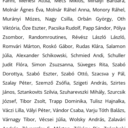
Fanni, Menesi Attila, Mécs Miklós, Mihályi Barbara,
Molnár Ágnes Éva, Molnár Ráhel Anna, Monory Ráhel,
Murányi Mózes, Nagy Csilla, Orbán György, Oth
I
Viktória, Őze Eszter, Pacsika Rudolf, Papp Sándor, Pólya
Zsombor, Randomroutines, Révész László László,
Romvári Márton, Roskó Gábor, Rudas Klára, Salamon
Júlia, Alexander Schikowski, Schmied Andi, Schuller
Judit Flóra, Simon Zsuzsanna, Süveges Rita, Szabó
Dorottya, Szabó Eszter, Szabó Ottó, Szacsva y Pál,
Szalay Péter, Szemző Zsófia, Szigeti András, Szirtes
János, Sztankovits Szilvia, Szuharevszki Mihály, Szurcsik
József, Tibor Zsolt, Trapp Dominika, Tulisz Hajnalka,
Váczi Lilla, Vályi Péter, Vándor Csaba, Varju Tóth Balázs,
Várnagy Tibor, Vécsei Júlia, Wolsky András, Zalavári