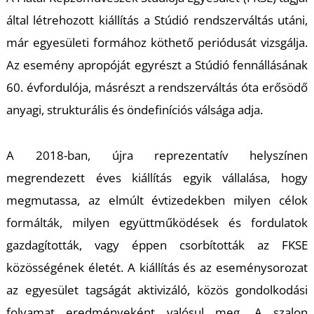
K
által létrehozott kiállítás a Stúdió rendszerváltás utáni,
már egyesületi formához köthető periódusát vizsgálja.
Az esemény apropóját egyrészt a Stúdió fennállásának
60. évfordulója, másrészt a rendszerváltás óta erősödő
anyagi, strukturális és öndefiníciós válsága adja.
A 2018-ban, újra reprezentatív helyszínen
megrendezett éves kiállítás egyik vállalása, hogy
megmutassa, az elmúlt évtizedekben milyen célok
formálták, milyen együttműködések és fordulatok
gazdagították, vagy éppen csorbították az FKSE
közösségének életét. A kiállítás és az eseménysorozat
az egyesület tagságát aktivizáló, közös gondolkodási
folyamat eredményeként valósul meg. A szalon