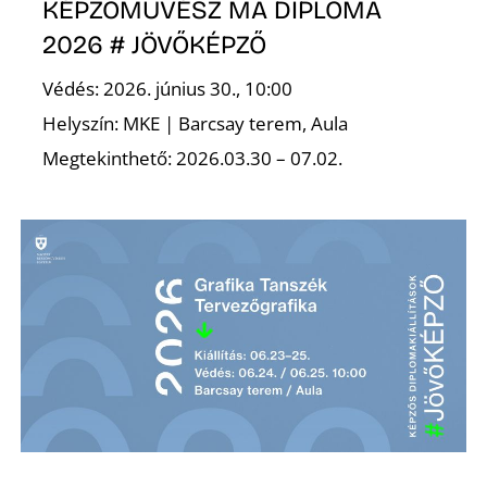
KÉPZŐMŰVÉSZ MA DIPLOMA
2026 # JÖVŐKÉPZŐ
Védés: 2026. június 30., 10:00
Helyszín: MKE | Barcsay terem, Aula
Megtekinthető: 2026.03.30 – 07.02.
Z