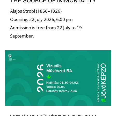
K
THE SOURCE OF IMMORTALITY
Alajos Strobl (1856–1926)
Opening: 22 July 2026, 6:00 pm
Admission is free from 22 July to 19
September.